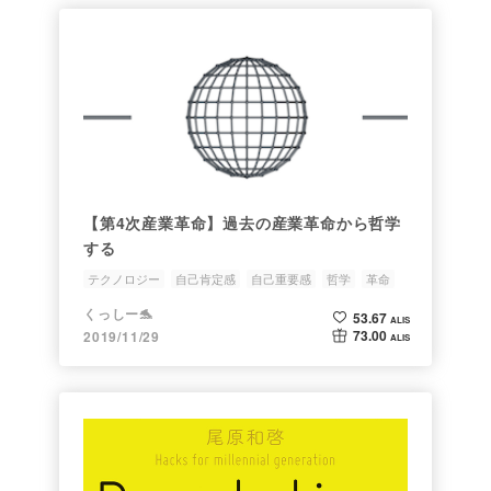
【第4次産業革命】過去の産業革命から哲学
する
テクノロジー
自己肯定感
自己重要感
哲学
革命
くっしー🐬
53.67
ALIS
73.00
2019/11/29
ALIS