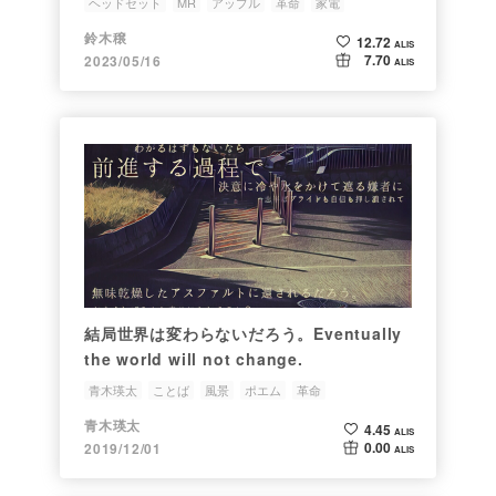
ヘッドセット
MR
アップル
革命
家電
鈴木穣
12.72
ALIS
7.70
2023/05/16
ALIS
結局世界は変わらないだろう。Eventually
the world will not change.
青木瑛太
ことば
風景
ポエム
革命
青木瑛太
4.45
ALIS
0.00
2019/12/01
ALIS