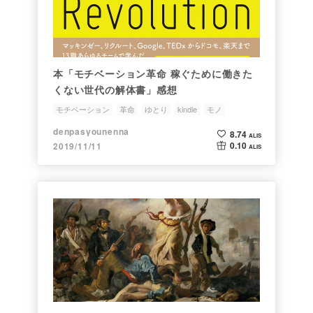
本「モチベーション革命 稼ぐために働きた
くない世代の解体書」感想
モチベーション
革命
ゆとり
kindle
モノ
denpasyounenna
8.74
ALIS
0.10
2019/11/11
ALIS