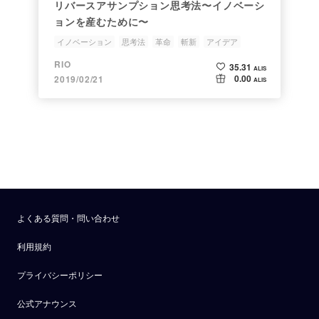
リバースアサンプション思考法〜イノベーシ
ョンを産むために〜
イノベーション
思考法
革命
斬新
アイデア
RIO
35.31
ALIS
0.00
2019/02/21
ALIS
よくある質問・問い合わせ
利用規約
プライバシーポリシー
公式アナウンス