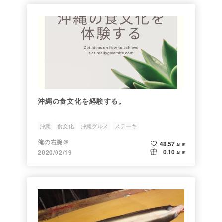
沖縄の食文化を経験する。
沖縄
食文化
沖縄グルメ
ステーキ
俺の右腕＠
48.57
ALIS
0.10
2020/02/19
ALIS