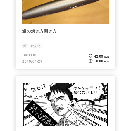
鰻の焼き方開き方
鰻
食文化
Daisaku
42.09
ALIS
0.00
2019/01/27
ALIS