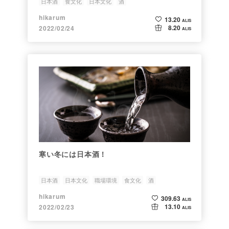
日本酒
食文化
日本文化
酒
hikarum
13.20
ALIS
8.20
2022/02/24
ALIS
寒い冬には日本酒！
日本酒
日本文化
職場環境
食文化
酒
hikarum
309.63
ALIS
13.10
2022/02/23
ALIS