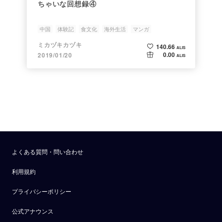
ちゃいな回想録④
中国
体験記
食文化
海外生活
マンガ
ミカヅキカヅキ
140.66
ALIS
0.00
2019/01/20
ALIS
よくある質問・問い合わせ
利用規約
プライバシーポリシー
公式アナウンス