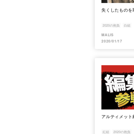
失くしたものを取
2020の抱負
白組
MALIS
2020/01/17
アルティメット
紅組
2020の抱負