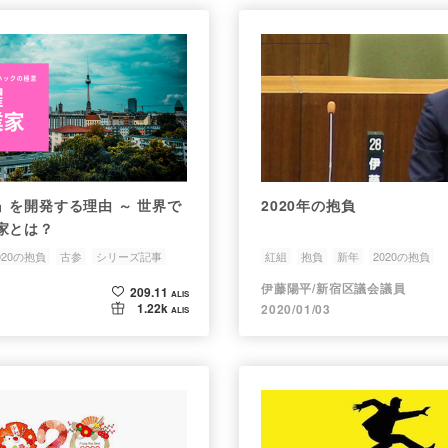
』を開発する理由 ～ 世界で
2020年の抱負
家とは？
020の抱負
古参
シリーズ記事
紅組
抱負
新年
2020の抱負
伊藤陽平/新宿区議会議員
209.11
ALIS
1.22k
2020/01/03
ALIS