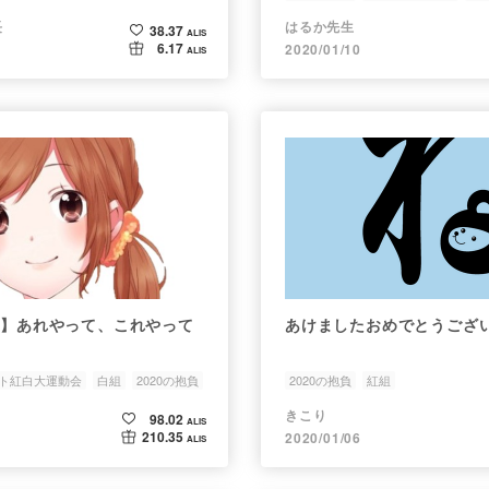
長
はるか先生
38.37
ALIS
6.17
2020/01/10
ALIS
抱負】あれやって、これやって
あけましたおめでとうござ
ト紅白大運動会
白組
2020の抱負
2020の抱負
紅組
きこり
98.02
ALIS
210.35
2020/01/06
ALIS