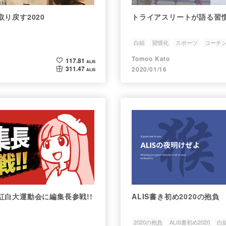
り戻す2020
トライアスリートが語る習慣
白組
習慣化
スポーツ
コーチ
Tomoo Kato
117.81
ALIS
311.47
2020/01/16
ALIS
紅白大運動会に編集長参戦!!
ALIS書き初め2020の抱負
2020の抱負
ALIS書初め2020
白