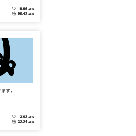
19.96
ALIS
90.42
ALIS
います。
3.93
ALIS
32.24
ALIS