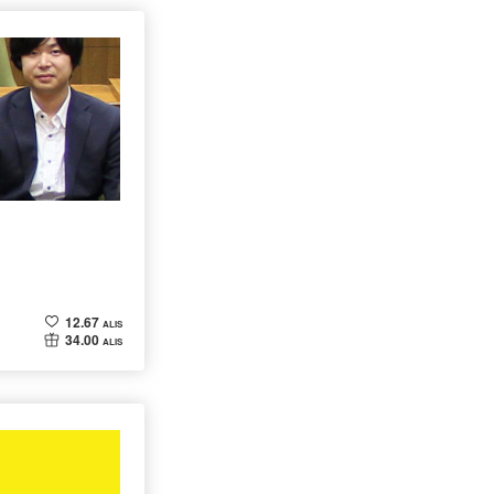
12.67
ALIS
34.00
ALIS