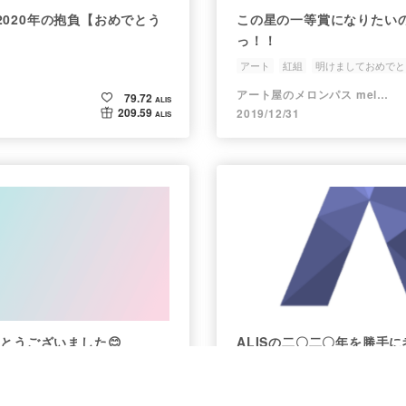
2020年の抱負【おめでとう
この星の一等賞になりたい
っ！！
アート
紅組
明けましておめでと
今年もよろしくお願いします
202
アート屋のメロンパス melonpas
79.72
ALIS
209.59
2019/12/31
ALIS
がとうございました😊
ALISの二〇二〇年を勝手
20年
2020の抱負
ALIS
sns
2020の抱負
トーク