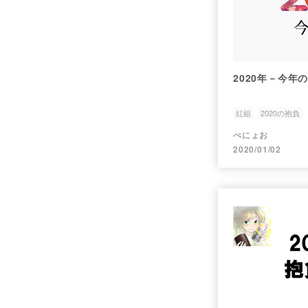
2020年－今年
紅組
2020の抱負
ぺにょお
2020/01/02