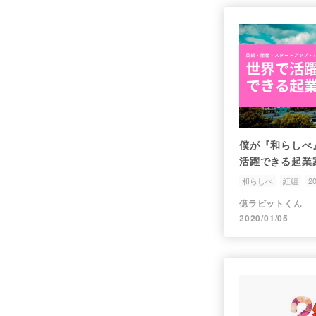
僕が『和らしべ
活躍できる起業
和らしべ
紅組
2
億ラビットくん
2020/01/05