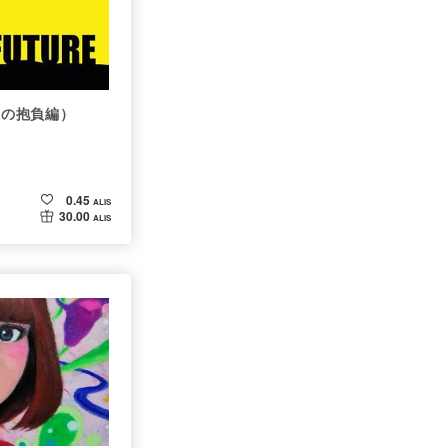
後の抱負編）
0.45
ALIS
30.00
ALIS