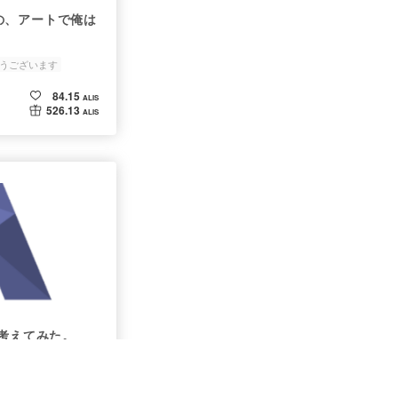
の、アートで俺は
うございます
0の抱負
84.15
ALIS
526.13
ALIS
に考えてみた。
ン
紅組