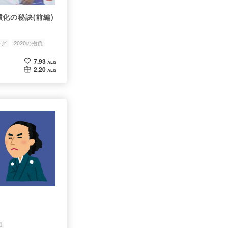
化の秘訣(前編)
ング
2020の抱負
7.93
ALIS
2.20
ALIS
組