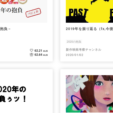
の抱負－
2019年を振り返る（fx,今
2020の抱負
新作映画考察チャンネル
62.21
ALIS
62.64
2020/01/02
ALIS