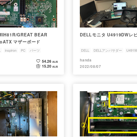
MIH81R/GREAT BEAR
DELLモニタ U4919DWレ
icroATX マザーボード
L
inspiron
PC
パーツ
DELL
DELLアンバサダー
U491
handa
54.26
ALIS
15.20
2022/08/07
ALIS