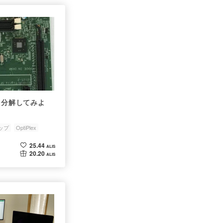
0」を分解してみよ
ップ
OptiPlex
25.44
ALIS
20.20
ALIS