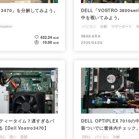
ron 3470」を分解してみよう。
DELL「VOSTRO 3800s
中を覗いてみよう。
inspiron
パソコン
分解
マザーボード
V
IMAKARA
432.24
ALIS
10.00
2025/04/26
ALIS
はティータイム？遅すぎるパ
DELL OPTIPLEX 701
ell Vostro3470】
装ついでに筐体内チェック
ELL
遅い
原因
DELL
パソコン
分解