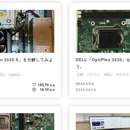
ron 3020 S」を分解してみよ
DELL「OptiPlex 302
う。
ELL
inspiron
分解
パソコン
DELL
デスクト
IMAKARA
193.70
ALIS
16.10
2023/04/14
ALIS