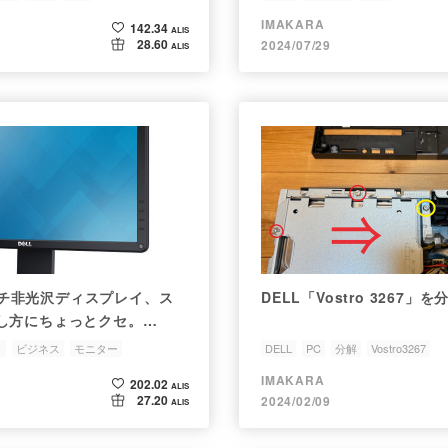
IMAKARA
142.34
ALIS
28.60
2024/07/29
ALIS
5インチ非光沢ディスプレイ、ス
DELL「Vostro 3267
し方にちょっとクセ。
イ
ビジネス
モニター
DELL
PC
分解
Vostro3267
IMAKARA
202.02
ALIS
27.20
2024/02/09
ALIS