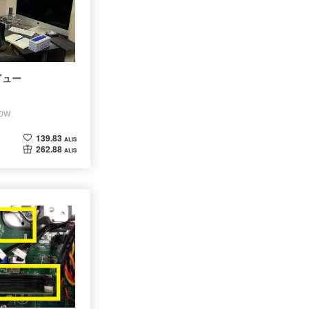
ビュー
9DW
139.83
ALIS
262.88
ALIS