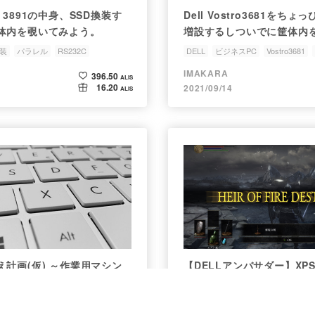
ron 3891の中身、SSD換装す
Dell Vostro3681をち
体内を覗いてみよう。
増設するしついでに筐体内
装
パラレル
RS232C
DELL
ビジネスPC
Vostro3681
筐体内
IMAKARA
396.50
ALIS
16.20
2021/09/14
ALIS
計画(仮) ～作業用マシン
【DELLアンバサダー】XPS
～
はできるのか
HP
DELL
買い替え
DELL
DELLアンバサダー
XPS13