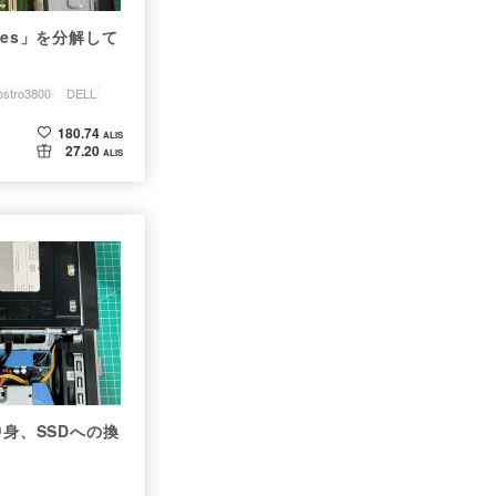
eries」を分解して
ostro3800
DELL
180.74
ALIS
27.20
ALIS
0の中身、SSDへの換
。