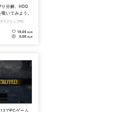
ょっぴり分解、HDD
を覗いてみよう。
デスクトップPC
16.04
ALIS
0.00
ALIS
13でPCゲーム
DARKSOULS3