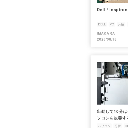
Dell「Inspi
DELL
PC
分解
IMAKARA
2025/08/18
出勤して10分
ソコンを改善する【D
パソコン
分解
D