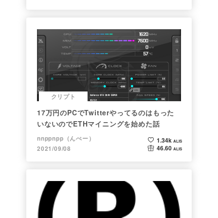
クリプト
17万円のPCでTwitterやってるのはもった
いないのでETHマイニングを始めた話
nnppnpp（んぺー）
1.34k
ALIS
46.60
2021/09/08
ALIS