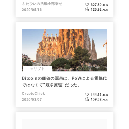
ふたひいの活動全部乗せ
827.50
ALIS
125.92
2020/05/16
ALIS
クリプト
Bitcoinの価値の源泉は、PoWによる電気代
ではなくて"競争原理"だった。
CryptoChick
144.63
ALIS
159.32
2020/03/07
ALIS