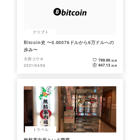
クリプト
Bitcoin史 〜0.00076ドルから6万ドルへの
歩み〜
大田コウキ
799.98
ALIS
947.13
2021/04/06
ALIS
トラベル
無料案内所という職業