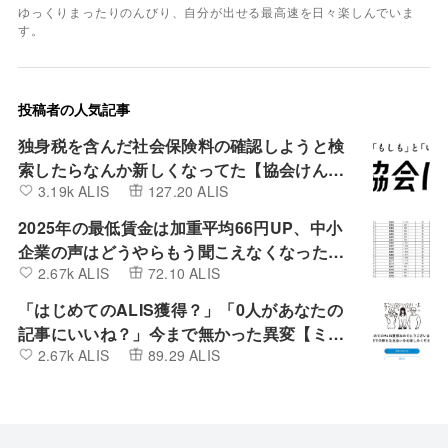
ゆっくりまったりのんびり、自分が出せる最高速を日々楽しんでいま
す。
投稿者の人気記事
独身税を含んだ社会保険料の確認しようと検
索したらなんか新しくなってた【協会けん
3.19k ALIS
127.20 ALIS
ぽ】
2025年の最低賃金は加重平均66円UP、中小
企業の声はどうやらもう聞こえなくなったよ
2.67k ALIS
72.10 ALIS
うです。
「はじめてのALIS獲得？」「0人があなたの
記事にいいね？」今まで無かった異変【ミン
2.67k ALIS
89.29 ALIS
カブIR】