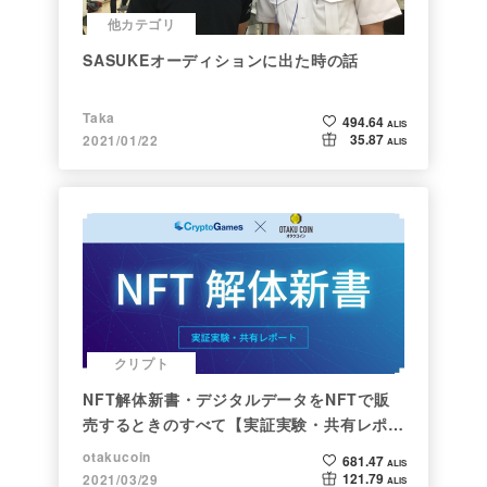
他カテゴリ
SASUKEオーディションに出た時の話
Taka
494.64
ALIS
35.87
2021/01/22
ALIS
クリプト
NFT解体新書・デジタルデータをNFTで販
売するときのすべて【実証実験・共有レポー
ト】
otakucoin
681.47
ALIS
121.79
2021/03/29
ALIS