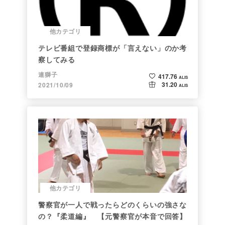
他カテゴリ
テレビ番組で登録商標が「言えない」のか考
察してみる
連獅子
417.76
ALIS
31.20
2021/10/09
ALIS
他カテゴリ
警察官が一人で戦ったらどのくらいの強さな
の？『柔道編』 【元警察官が本音で回答】