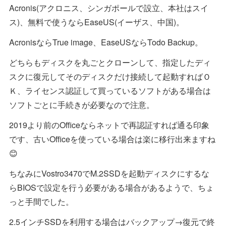
Acronis(アクロニス、シンガポールで設立、本社はスイ
ス)、無料で使うならEaseUS(イーザス、中国)。
AcronisならTrue image、EaseUSならTodo Backup。
どちらもディスクを丸ごとクローンして、指定したディ
スクに復元してそのディスクだけ接続して起動すればＯ
Ｋ、ライセンス認証して買っているソフトがある場合は
ソフトごとに手続きが必要なので注意。
2019より前のOfficeならネットで再認証すれば通る印象
です、古いOfficeを使っている場合は楽に移行出来ますね
😊
ちなみにVostro3470でM.2SSDを起動ディスクにするな
らBIOSで設定を行う必要がある場合があるようで、ちょ
っと手間でした。
2.5インチSSDを利用する場合はバックアップ→復元で終