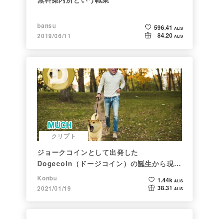
bansu
596.41
ALIS
84.20
2019/06/11
ALIS
クリプト
ジョークコインとして出発した
Dogecoin（ドージコイン）の誕生から現在
まで。注目される非証券性🐶
Konbu
1.44k
ALIS
38.31
2021/01/19
ALIS