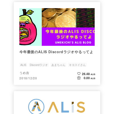
今年最後のALIS Discordラジオやるってよ
ALIS
Discordラジオ
あまちゃん
キヨスイさん
謎の面白さ
うめ吉
26.48
ALIS
0.00
2018/12/20
ALIS