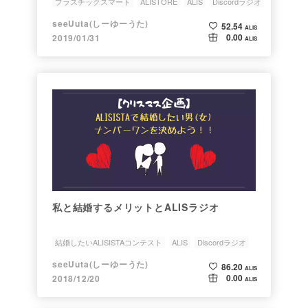
プラスチックスマート
ALISTORE
ALIS
Discordラジオ
シャッシャッ
seeUuta(しーゆーうた)
52.54
ALIS
0.00
2019/01/31
ALIS
私と結婚するメリットとALISラジオ
結婚したいALISISTAコンテスト
ALIS
Discordラジオ
イベント
やれやれ
seeUuta(しーゆーうた)
86.20
ALIS
0.00
2018/12/20
ALIS