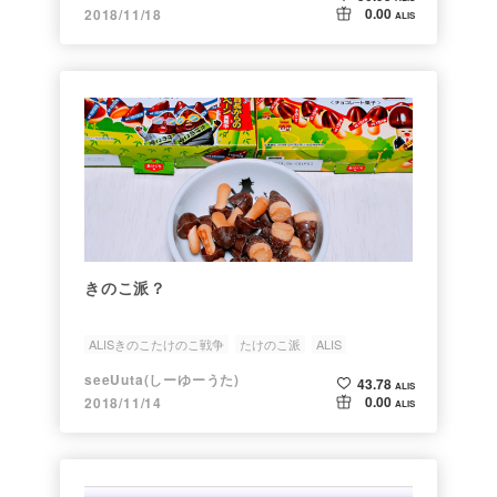
0.00
2018/11/18
ALIS
きのこ派？
ALISきのこたけのこ戦争
たけのこ派
ALIS
Discordラジオ
radio
seeUuta(しーゆーうた)
43.78
ALIS
0.00
2018/11/14
ALIS