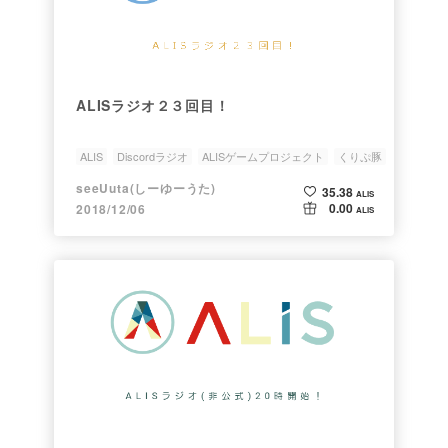
ALISラジオ２３回目！
ALIS
Discordラジオ
ALISゲームプロジェクト
くりぷ豚
シャッシャッ
seeUuta(しーゆーうた)
35.38
ALIS
0.00
2018/12/06
ALIS