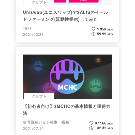
クリプト
Uniswap(ユニスワップ)で$ALISのイール
ドファーミング(流動性提供)してみた
Taka
1.35k
ALIS
59.99
2021/02/25
ALIS
クリプト
【初心者向け】$MCHCの基本情報と獲得方
法
暗号資産ジョシ校生 蟻巣
977.66
ALIS
32.32
2021/07/14
ALIS