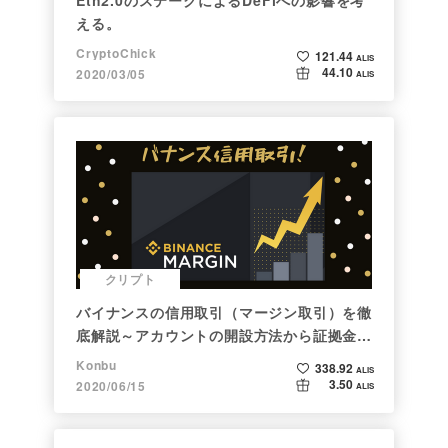
える。
CryptoChick
121.44
ALIS
44.10
2020/03/05
ALIS
クリプト
バイナンスの信用取引（マージン取引）を徹
底解説～アカウントの開設方法から証拠金計
算例まで～
Konbu
338.92
ALIS
3.50
2020/06/15
ALIS