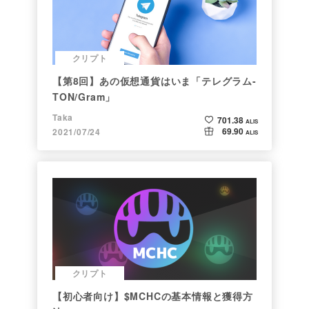
クリプト
【第8回】あの仮想通貨はいま「テレグラム-
TON/Gram」
Taka
701.38
ALIS
69.90
2021/07/24
ALIS
クリプト
【初心者向け】$MCHCの基本情報と獲得方