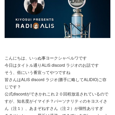
こんにちは、いっぬ事ヨークシャベルワです
今日はタイトル通りALiS discord ラジオのお話です
そう、俗にいう番宣ってやつですね
皆さんはALiS discord ラジオ(勝手に略してALIDIO)ご存
じです？
公式discordができかれこれ２０回程放送されているので
すが、知名度がイマイチ？パーソナリティのキヨスイさ
ん（注１）、あまぞねすさん（注２）が個性ありすぎ