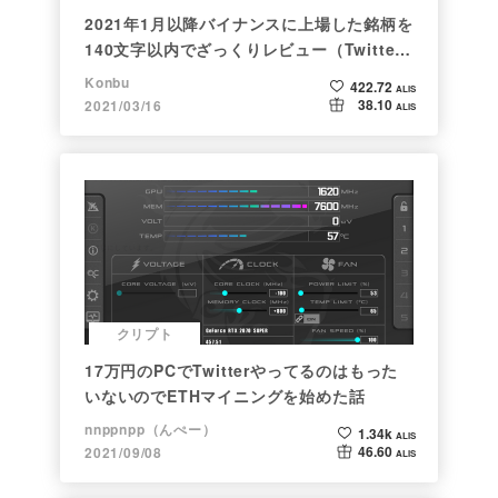
2021年1月以降バイナンスに上場した銘柄を
140文字以内でざっくりレビュー（Twitter
向け情報まとめ）
Konbu
422.72
ALIS
38.10
2021/03/16
ALIS
クリプト
17万円のPCでTwitterやってるのはもった
いないのでETHマイニングを始めた話
nnppnpp（んぺー）
1.34k
ALIS
46.60
2021/09/08
ALIS