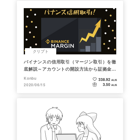
クリプト
バイナンスの信用取引（マージン取引）を徹
底解説～アカウントの開設方法から証拠金計
算例まで～
Konbu
338.92
ALIS
3.50
2020/06/15
ALIS