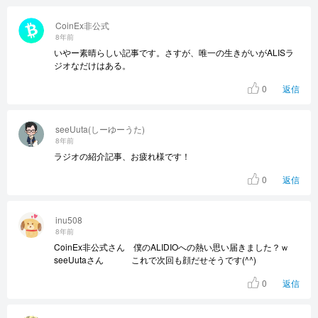
CoinEx非公式
8年前
いやー素晴らしい記事です。さすが、唯一の生きがいがALISラ
ジオなだけはある。
0
返信
seeUuta(しーゆーうた)
8年前
ラジオの紹介記事、お疲れ様です！
0
返信
inu508
8年前
CoinEx非公式さん 僕のALIDIOへの熱い思い届きました？ｗ
seeUutaさん これで次回も顔だせそうです(^^)
0
返信