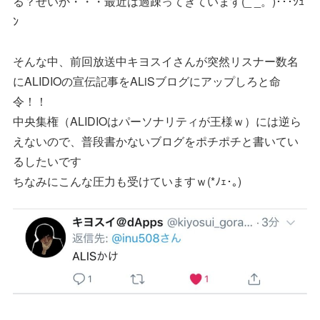
る？せいか・・・最近は過疎ってきています(_ _。)･･･ｼｭ
ﾝ
そんな中、前回放送中キヨスイさんが突然リスナー数名
にALIDIOの宣伝記事をALiSブログにアップしろと命
令！！
中央集権（ALIDIOはパーソナリティが王様ｗ）には逆ら
えないので、普段書かないブログをポチポチと書いてい
るしたいです
ちなみにこんな圧力も受けていますｗ(*ﾉｪ･｡)