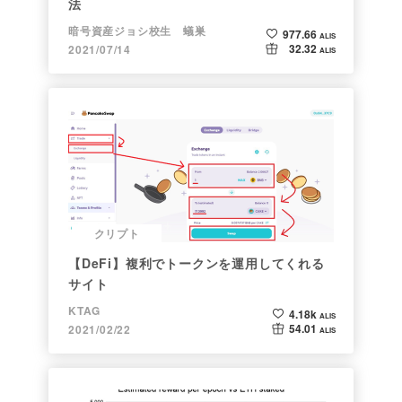
法
暗号資産ジョシ校生 蟻巣
977.66
ALIS
32.32
2021/07/14
ALIS
クリプト
【DeFi】複利でトークンを運用してくれる
サイト
KTAG
4.18k
ALIS
54.01
2021/02/22
ALIS