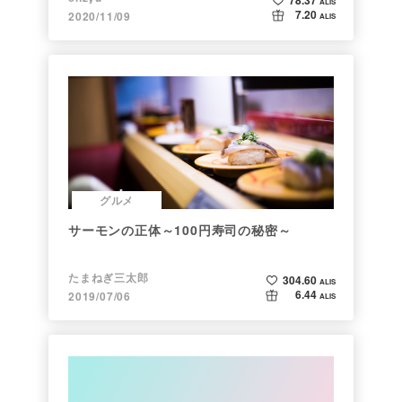
78.37
ALIS
7.20
2020/11/09
ALIS
グルメ
サーモンの正体～100円寿司の秘密～
たまねぎ三太郎
304.60
ALIS
6.44
2019/07/06
ALIS