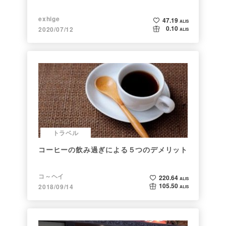
exhige
47.19
ALIS
0.10
2020/07/12
ALIS
トラベル
コーヒーの飲み過ぎによる５つのデメリット
コ～ヘイ
220.64
ALIS
105.50
2018/09/14
ALIS