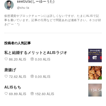
seeUuta(しーゆーうた)
@shu-ta
仮想通貨やブロックチェーンには詳しくないですが、たまにALISで記
事を書いています。記事の引用などで問題あれば連絡下さい。ネコが好
き(*´ー｀*)
投稿者の人気記事
私と結婚するメリットとALISラジオ
86.20 ALIS
0.00 ALIS
唐揚げ
72.62 ALIS
0.00 ALIS
ALISもち
69.89 ALIS
152.60 ALIS