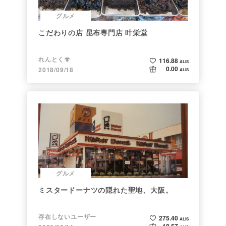
グルメ
こだわりの店 昆布専門店 叶栄堂
れんとく🍄
116.88
ALIS
0.00
2018/09/18
ALIS
グルメ
ミスタードーナツの隠れた聖地、大阪。
存在しないユーザー
275.40
ALIS