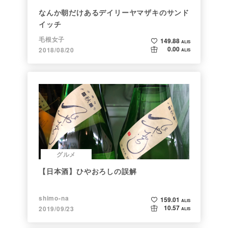
なんか朝だけあるデイリーヤマザキのサンド
イッチ
毛根女子
149.88
ALIS
0.00
2018/08/20
ALIS
グルメ
【日本酒】ひやおろしの誤解
shimo-na
159.01
ALIS
10.57
2019/09/23
ALIS