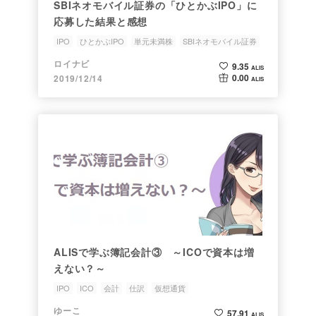
SBIネオモバイル証券の「ひとかぶIPO」に
応募した結果と感想
IPO
ひとかぶIPO
単元未満株
SBIネオモバイル証券
ロイナビ
9.35
ALIS
0.00
2019/12/14
ALIS
ALISで学ぶ簿記会計③ ～ICOで資本は増
えない？～
IPO
ICO
会計
仕訳
仮想通貨
ゆーこ
57.91
ALIS