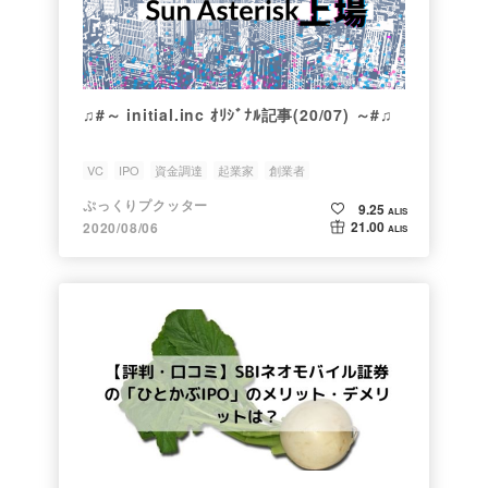
♫#～ initial.inc ｵﾘｼﾞﾅﾙ記事(20/07) ～#♫
VC
IPO
資金調達
起業家
創業者
ぷっくりプクッター
9.25
ALIS
21.00
2020/08/06
ALIS