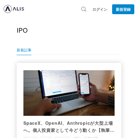
ログイン
新規登録
IPO
新着記事
SpaceX、OpenAI、Anthropicが大型上場
へ。個人投資家として今どう動くか【執筆者
の主観的見解】