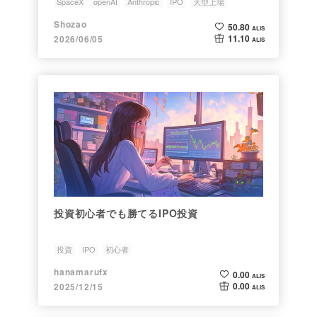
SpaceX
openAI
Anthropic
IPO
大型上場
Shozao
50.80
ALIS
11.10
2026/06/05
ALIS
投資初心者でも勝てるIPO投資
投資
IPO
初心者
hanamarufx
0.00
ALIS
0.00
2025/12/15
ALIS