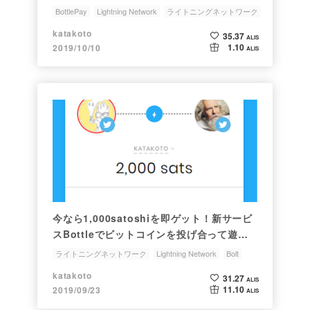
BottlePay
Lightning Network
ライトニングネットワーク
ビットコインウォレット
投げ銭
katakoto
35.37
ALIS
1.10
2019/10/10
ALIS
今なら1,000satoshiを即ゲット！新サービ
スBottleでビットコインを投げ合って遊ぼ
う！
ライトニングネットワーク
Lightning Network
Bolt
リファラル記事
お得情報
katakoto
31.27
ALIS
11.10
2019/09/23
ALIS