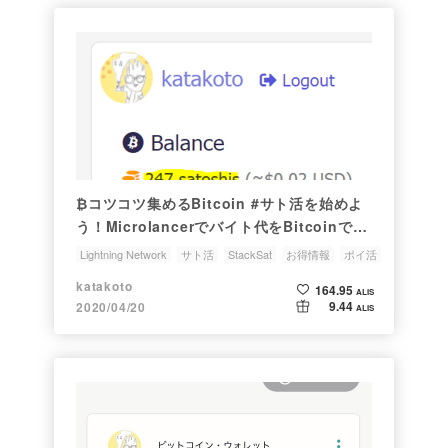
₿コツコツ集めるBitcoin #サト活を始めよ
う！Microlancerでバイト代をBitcoinで受
け取ろう！
Lightning Network
サト活
StackSat
お得情報
ポイ活
katakoto
164.95
ALIS
9.44
2020/04/20
ALIS