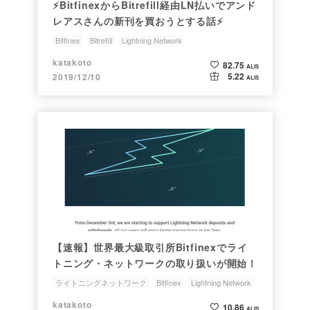
⚡BitfinexからBitrefill経由LN払いでアンド
レアスさんの新刊を買おうとする話⚡
Bitfinex
Bitrefill
Lightning Network
ライトニングネットワーク
katakoto
82.75
ALIS
5.22
2019/12/10
ALIS
【速報】世界最大級取引所Bitfinexでライ
トニング・ネットワークの取り扱いが開始！
ライトニングネットワーク
Bitfinex
Lightning Network
katakoto
10.86
ALIS