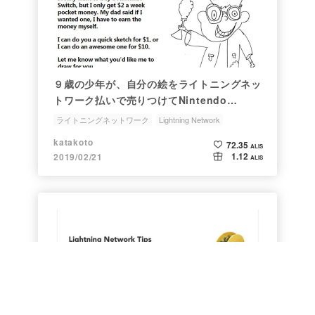
９歳の少年が、自分の絵をライトニングネッ
トワーク払いで売りつけてNintendo
Switchを買おうとしている話(追記：実際に
ライトニングネットワーク
Lightning Network
買ってみた話）
GetAwesomePicture
NewGenerationArtists
katakoto
72.35
ALIS
1.12
2019/02/21
ALIS