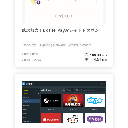
残念無念！Bottle Payがシャットダウン
BottlePay
Lightning Network
WalletOfSatoshi
katakoto
103.00
ALIS
4.34
2019/12/14
ALIS