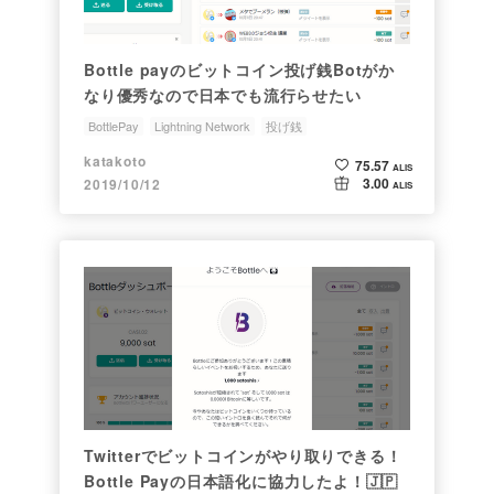
Bottle payのビットコイン投げ銭Botがか
なり優秀なので日本でも流行らせたい
BottlePay
Lightning Network
投げ銭
katakoto
75.57
ALIS
3.00
2019/10/12
ALIS
Twitterでビットコインがやり取りできる！
Bottle Payの日本語化に協力したよ！🇯🇵