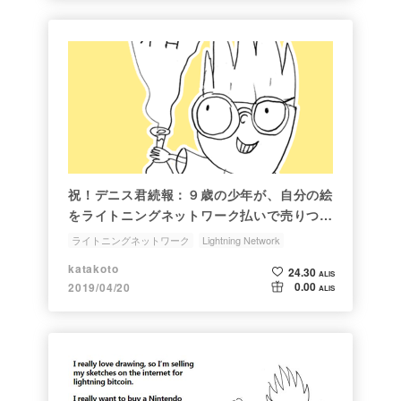
祝！デニス君続報：９歳の少年が、自分の絵
をライトニングネットワーク払いで売りつけ
てNintendo Switchを買えた話。
ライトニングネットワーク
Lightning Network
NewGenerationArtists
katakoto
24.30
ALIS
0.00
2019/04/20
ALIS