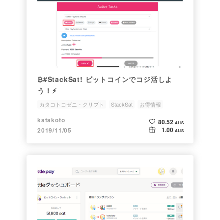
₿#StackSat! ビットコインでコジ活しよ
う！⚡
カタコトコゼニ・クリプト
StackSat
お得情報
Lightning Network
BottlePay
katakoto
80.52
ALIS
1.00
2019/11/05
ALIS