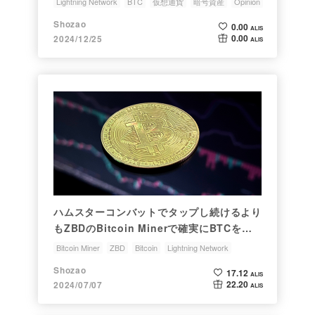
Lightning Network
BTC
仮想通貨
暗号資産
Opinion
Shozao
0.00
ALIS
0.00
2024/12/25
ALIS
ハムスターコンバットでタップし続けるより
もZBDのBitcoin Minerで確実にBTCを増
やしませんか？
Bitcoin Miner
ZBD
Bitcoin
Lightning Network
Hamster Kombat
Shozao
17.12
ALIS
22.20
2024/07/07
ALIS