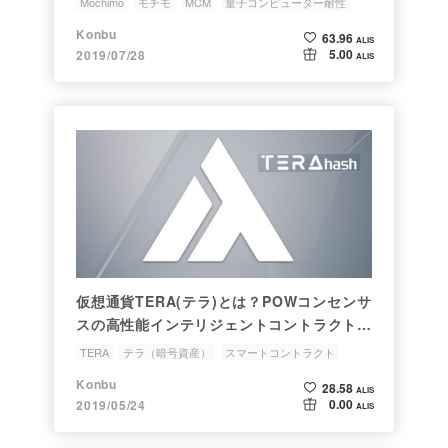
Mochimo
モチモ
MCM
量子コンピューター耐性
NoICO
Konbu
63.96
ALIS
5.00
2019/07/28
ALIS
仮想通貨TERA(テラ)とは？POWコンセンサ
スの高性能インテリジェントコントラクトプ
ラットフォームを解説☆
TERA
テラ（暗号資産）
スマートコントラクト
分散型取引所
NoICO
Konbu
28.58
ALIS
0.00
2019/05/24
ALIS