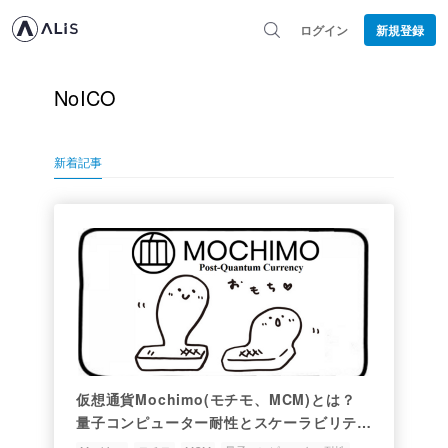
ログイン
新規登録
NoICO
新着記事
仮想通貨Mochimo(モチモ、MCM)とは？
量子コンピューター耐性とスケーラビリティ
を備えた次世代コイン！