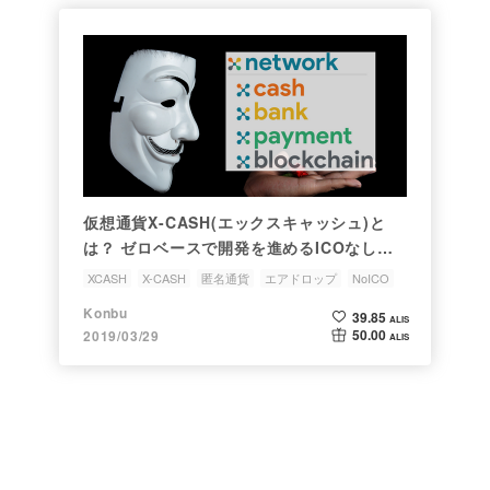
仮想通貨X-CASH(エックスキャッシュ)と
は？ ゼロベースで開発を進めるICOなしの
匿名通貨を解説⛏️
XCASH
X-CASH
匿名通貨
エアドロップ
NoICO
Konbu
39.85
ALIS
50.00
2019/03/29
ALIS