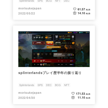
Splinterlands
SPS
BCG
NFT
DEC
morisukejapan
61.57
ALIS
14.10
2022/05/22
ALIS
splinterlandsプレイ歴半年の振り返り
Splinterlands
SPS
DEC
BCG
NFT
morisukejapan
171.53
ALIS
11.10
2022/04/30
ALIS