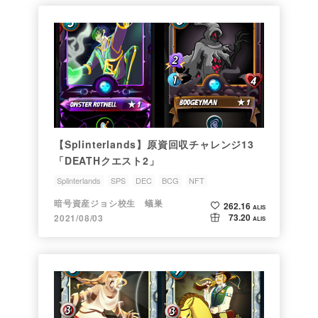
【Splinterlands】原資回収チャレンジ13
「DEATHクエスト2」
Splinterlands
SPS
DEC
BCG
NFT
暗号資産ジョシ校生 蟻巣
262.16
ALIS
73.20
2021/08/03
ALIS