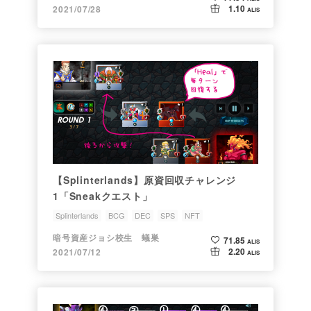
1.10
2021/07/28
ALIS
【Splinterlands】原資回収チャレンジ
1「Sneakクエスト」
Splinterlands
BCG
DEC
SPS
NFT
暗号資産ジョシ校生 蟻巣
71.85
ALIS
2.20
2021/07/12
ALIS