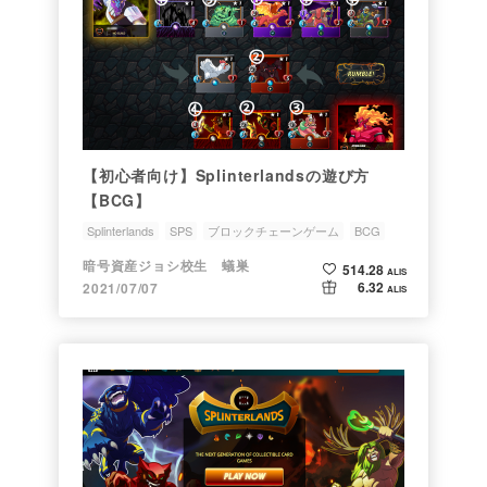
【初心者向け】Splinterlandsの遊び方
【BCG】
Splinterlands
SPS
ブロックチェーンゲーム
BCG
NFT
暗号資産ジョシ校生 蟻巣
514.28
ALIS
6.32
2021/07/07
ALIS