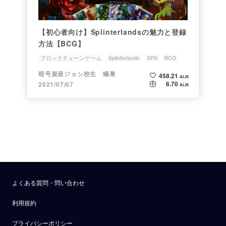
【初心者向け】Splinterlandsの魅力と登録
方法【BCG】
ブロックチェーンゲーム
Splinterlands
SPS
BCG
NFT
暗号資産ジョシ校生 蟻巣
458.21
ALIS
6.70
2021/07/07
ALIS
よくある質問・問い合わせ
利用規約
プライバシーポリシー