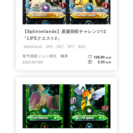
【Splinterlands】原資回収チャレンジ12
「LIFEクエスト2」
Splinterlands
SPS
DEC
NFT
BCG
暗号資産ジョシ校生 蟻巣
108.90
ALIS
2.20
2021/07/30
ALIS