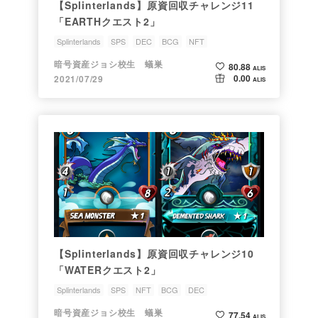
【Splinterlands】原資回収チャレンジ11
「EARTHクエスト2」
Splinterlands
SPS
DEC
BCG
NFT
暗号資産ジョシ校生 蟻巣
80.88
ALIS
0.00
2021/07/29
ALIS
【Splinterlands】原資回収チャレンジ10
「WATERクエスト2」
Splinterlands
SPS
NFT
BCG
DEC
暗号資産ジョシ校生 蟻巣
77.54
ALIS