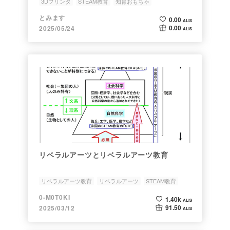
3Dプリンタ
STEAM教育
知育おもちゃ
とみます
0.00
ALIS
0.00
2025/05/24
ALIS
リベラルアーツとリベラルアーツ教育
リベラルアーツ教育
リベラルアーツ
STEAM教育
STEM教育
0-M0T0KI
1.40k
ALIS
91.50
2025/03/12
ALIS