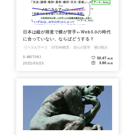
日本は縦が得意で横が苦手←Web3.0の時代
に合っていない、ならばどうする？
リベラルアーツ
STEAM教育
自らの哲学
横の動き
汎用的なスキル
0-M0T0KI
50.47
ALIS
3.90
2022/05/25
ALIS