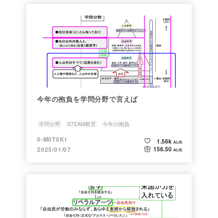
今年の抱負を学問分野で言えば
学問分野
STEAM教育
今年の抱負
0-M0T0KI
1.56k
ALIS
156.50
2025/01/07
ALIS