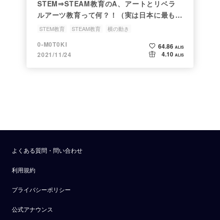
STEM⇒STEAM教育のA、アートとリベラ
ルアーツ教育って何？！（実は日本に最も欠
けているのがこれ）
STEM教育
STEAM教育
横の動き
リベラル・アーツ教育
リベラルアーツ
0-M0T0KI
64.86
ALIS
4.10
2021/11/24
ALIS
よくある質問・問い合わせ
利用規約
プライバシーポリシー
公式アナウンス