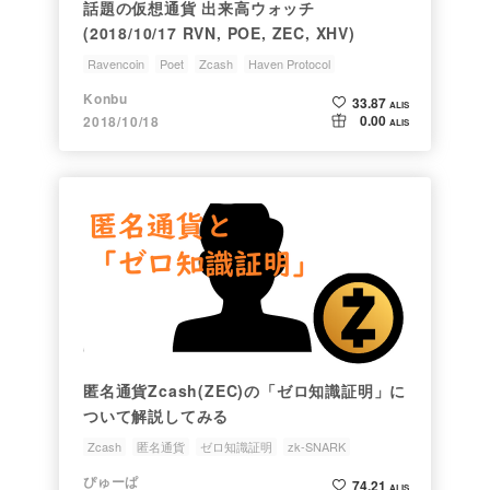
話題の仮想通貨 出来高ウォッチ
(2018/10/17 RVN, POE, ZEC, XHV)
Ravencoin
Poet
Zcash
Haven Protocol
ALIS新カテゴリー
Konbu
33.87
ALIS
0.00
2018/10/18
ALIS
匿名通貨Zcash(ZEC)の「ゼロ知識証明」に
ついて解説してみる
Zcash
匿名通貨
ゼロ知識証明
zk-SNARK
イーサリアム
ぴゅーぱ
74.21
ALIS