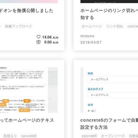
5のアドオンを無償公開しました
ホームページのリンク切れ
知する
ン
画像アップロード
ホームページ
リンク切れ
concre
自動化
mizuno
14.06
ALIS
0.00
2019/04/07
ALIS
Iを使ってホームページのテキス
concrete5のフォームで
設定する方法
見積もり
concrete5
concrete5
オープンソース
自動