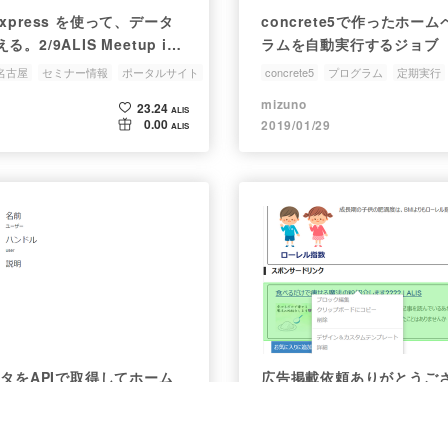
の express を使って、データ
concrete5で作ったホー
2/9ALIS Meetup in
ラムを自動実行するジョブ
イトニングトークします
名古屋
セミナー情報
ポータルサイト
concrete5
プログラム
定期実行
topic-technology
mizuno
23.24
ALIS
0.00
2019/01/29
ALIS
ータをAPIで取得してホーム
広告掲載依頼ありがとうご
準備(その1)
te5
topic-technology
広告
ALIS決済
concrete5