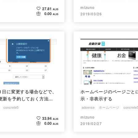
topic-technology
mizuno
27.81
ALIS
0.00
2019/03/26
ALIS
月1日に変更する場合などで、
ホームページのページごと
更新を予約しておく方法
示・非表示する
concrete5
adsense
ホームページ
concrete
topic-technology
mizuno
33.94
ALIS
0.00
2019/02/27
ALIS