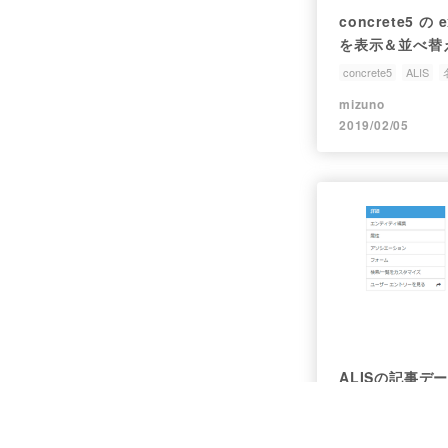
concrete5 
を表示＆並べ替える。
Nagoyaでラ
concrete5
ALIS
mizuno
2019/02/05
ALISの記事デ
ページに表示する
ALIS
API
concre