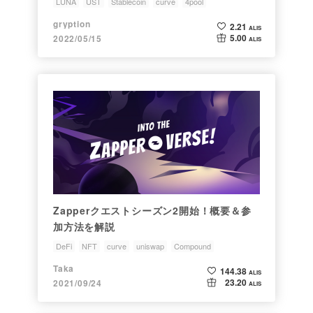
LUNA
UST
Stablecoin
curve
4pool
gryption
2.21
ALIS
5.00
2022/05/15
ALIS
Zapperクエストシーズン2開始！概要＆参
加方法を解説
DeFi
NFT
curve
uniswap
Compound
Taka
144.38
ALIS
23.20
2021/09/24
ALIS