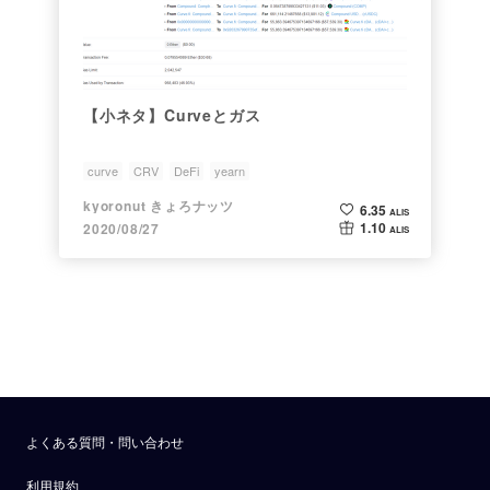
【小ネタ】Curveとガス
curve
CRV
DeFi
yearn
kyoronut きょろナッツ
6.35
ALIS
1.10
2020/08/27
ALIS
よくある質問・問い合わせ
利用規約