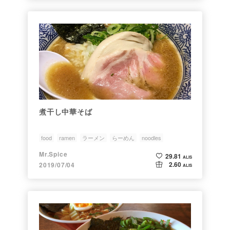
煮干し中華そば
food
ramen
ラーメン
らーめん
noodles
Mr.Spice
29.81
ALIS
2.60
2019/07/04
ALIS