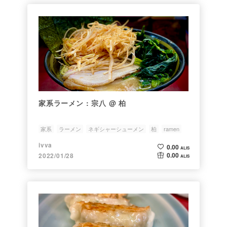
家系ラーメン : 宗八 @ 柏
家系
ラーメン
ネギシャーシューメン
柏
ramen
ivva
0.00
ALIS
0.00
2022/01/28
ALIS