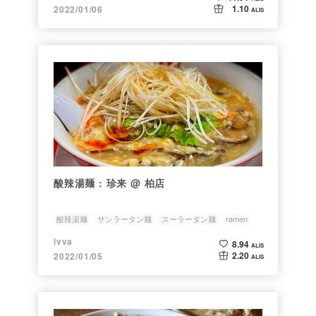
1.10
2022/01/06
ALIS
酸辣湯麺 : 珍来 @ 柏店
酸辣湯麺
サンラータン麺
スーラータン麺
ramen
ラーメン
ivva
8.94
ALIS
2.20
2022/01/05
ALIS