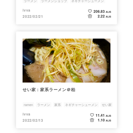
ラーメン
ラーメンショップ
ネギチャーシューメン
川口市
ramen
ivva
206.83
ALIS
2.22
2022/02/21
ALIS
せい家：家系ラーメン＠柏
ramen
ラーメン
家系
ネギチャーシューメン
せい家
ivva
11.41
ALIS
1.10
2022/02/13
ALIS