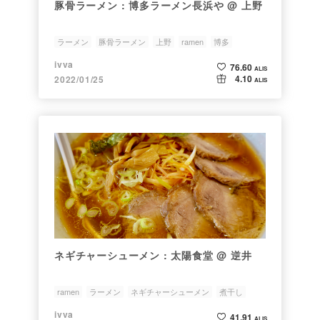
豚骨ラーメン : 博多ラーメン長浜や @ 上野
ラーメン
豚骨ラーメン
上野
ramen
博多
ivva
76.60
ALIS
4.10
2022/01/25
ALIS
ネギチャーシューメン : 太陽食堂 @ 逆井
ramen
ラーメン
ネギチャーシューメン
煮干し
niboshi
ivva
41.91
ALIS