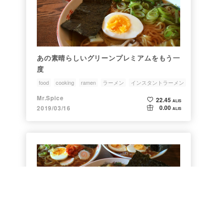
あの素晴らしいグリーンプレミアムをもう一
度
food
cooking
ramen
ラーメン
インスタントラーメン
Mr.Spice
22.45
ALIS
0.00
2019/03/16
ALIS