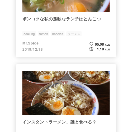
ポンコツな私の孤独なランチはとんこつ
cooking
ramen
noodles
ラーメン
インスタントラーメン
Mr.Spice
65.08
ALIS
1.10
2019/12/18
ALIS
インスタントラーメン、誰と食べる？