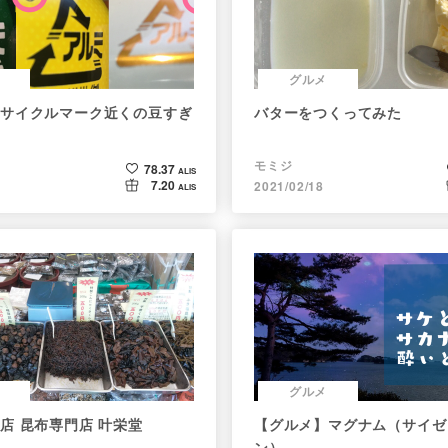
グルメ
サイクルマーク近くの豆すぎ
バターをつくってみた
モミジ
78.37
ALIS
7.20
2021/02/18
ALIS
グルメ
店 昆布専門店 叶栄堂
【グルメ】マグナム（サイゼ
ン）