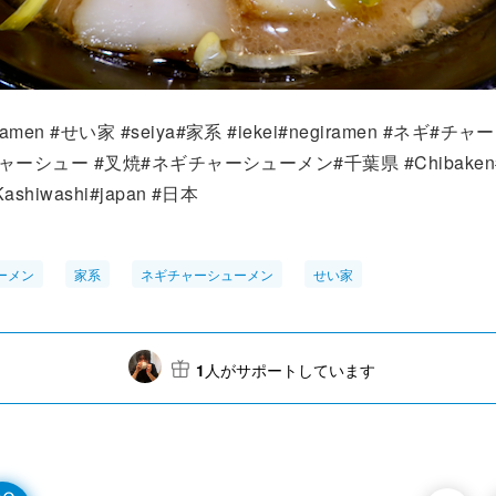
amen #せい家 #seiya#家系 #iekei#negiramen #ネギ#チ
 #チャーシュー #叉焼#ネギチャーシューメン#千葉県 #Chibaken
Kashiwashi#japan #日本
ーメン
家系
ネギチャーシューメン
せい家
1
人がサポートしています