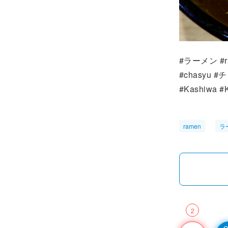
#ラーメン #r
#chasyu
#Kashiwa #
ramen
ラ
2