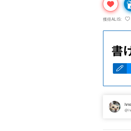
獲得ALIS:
ivv
@i