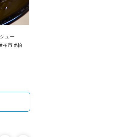
ャーシュー
#柏市 #柏