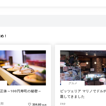
すめ！
グルメ
正体～100円寿司の秘密～
ピッツェリア マリノでドル
題してきました
太郎
zap
304.60
ALIS