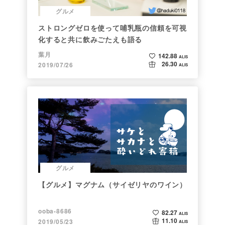
グルメ
ストロングゼロを使って哺乳瓶の信頼を可視
化すると共に飲みごたえも語る
葉月
142.88
ALIS
26.30
2019/07/26
ALIS
グルメ
【グルメ】マグナム（サイゼリヤのワイン）
ooba-8686
82.27
ALIS
11.10
2019/05/23
ALIS