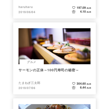
haruharu
197.09
ALIS
4.10
2019/06/04
ALIS
グルメ
サーモンの正体～100円寿司の秘密～
たまねぎ三太郎
304.60
ALIS
6.44
2019/07/06
ALIS