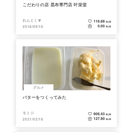
こだわりの店 昆布専門店 叶栄堂
れんとく🍄
116.88
ALIS
0.00
2018/09/18
ALIS
グルメ
バターをつくってみた
モミジ
906.43
ALIS
127.90
2021/02/18
ALIS