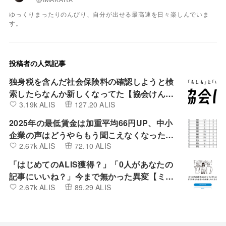
ゆっくりまったりのんびり、自分が出せる最高速を日々楽しんでいま
す。
投稿者の人気記事
独身税を含んだ社会保険料の確認しようと検
索したらなんか新しくなってた【協会けん
3.19k ALIS
127.20 ALIS
ぽ】
2025年の最低賃金は加重平均66円UP、中小
企業の声はどうやらもう聞こえなくなったよ
2.67k ALIS
72.10 ALIS
うです。
「はじめてのALIS獲得？」「0人があなたの
記事にいいね？」今まで無かった異変【ミン
2.67k ALIS
89.29 ALIS
カブIR】