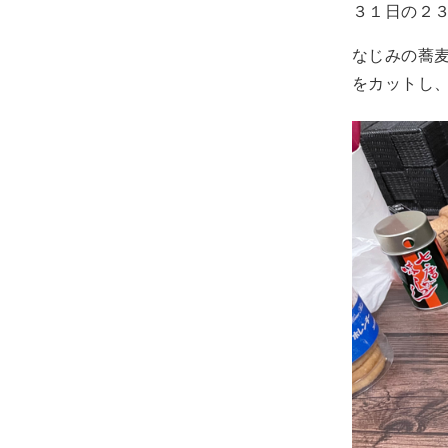
３１日の２
なじみの蕎
をカットし