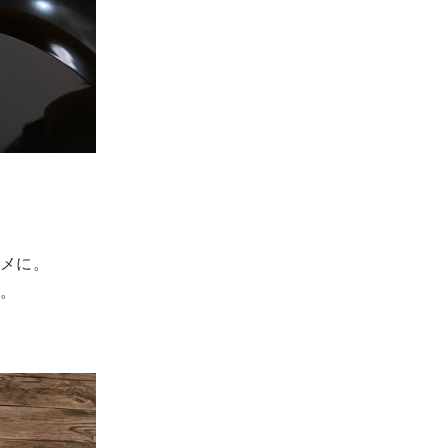
メに。
。