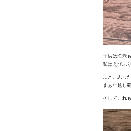
子供は海老
私はえびふ
…と、思っ
まぁ年越し
そしてこれ