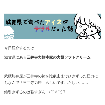
今日紹介するのは
滋賀県にある
三井寺力餅本家の力餅ソフトクリーム
武蔵坊弁慶が三井寺の鐘を比叡山までひきずった怪力に
ちなんで「三井寺力餅」らしいです…らしい……。
鐘引きずるのは強すぎん…(´;ﾟ;ё;ﾟ;)？