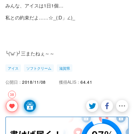
みんな、アイスは1日1個…
私との約束だよ……☆_(:D」∠)_
╰('ω' )╯三またねぇ～～
アイス
ソフトクリーム
滋賀県
公開日：
2018/11/08
獲得ALIS：
64.41
38