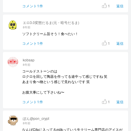
1
コメント1件
返信
エロ3.0変態だるま(元・暗号だるま)
8年前
ソフトクリーム旨そう！食べたい！
1
コメント1件
返信
kobsap
8年前
コールドストーンのは
ロクロを回して陶器を作ってる途中って感じですね 笑
あまり食べ物という感じで見れないです 笑
お腹大事にして下さいね〜
1
コメント1件
返信
ぽん@pon_crypt
8年前
なんばCityに入ってるmilkっていう生クリーム専門店のアイスが