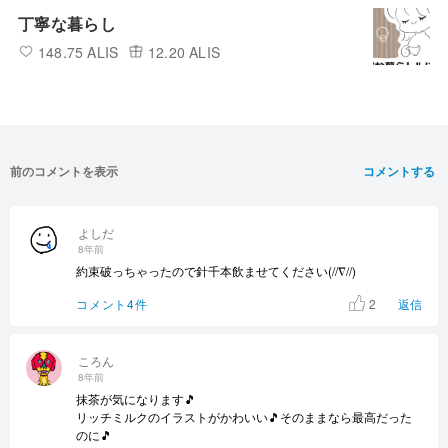
丁寧な暮らし
148.75 ALIS
12.20 ALIS
前のコメントを表示
コメントする
よしだ
8年前
約束破っちゃったので針千本飲ませてください(//∇//)
2
コメント4件
返信
ころん
8年前
抹茶が気になります🎵
リッチミルクのイラストがかわいい🎵そのままなら最高だった
のに🎵