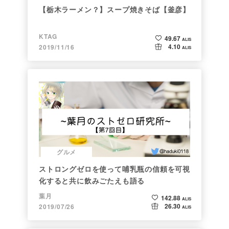
【栃木ラーメン？】スープ焼きそば【釜彦】
KTAG
49.67
ALIS
4.10
2019/11/16
ALIS
グルメ
ストロングゼロを使って哺乳瓶の信頼を可視
化すると共に飲みごたえも語る
葉月
142.88
ALIS
26.30
2019/07/26
ALIS