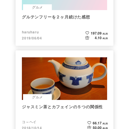
グルメ
グルテンフリーを２ヶ月続けた感想
haruharu
197.09
ALIS
4.10
2019/06/04
ALIS
グルメ
ジャスミン茶とカフェインの５つの関係性
コ～ヘイ
66.17
ALIS
50.00
2018/10/14
ALIS