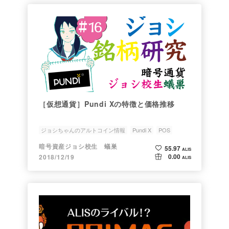
［仮想通貨］Pundi Xの特徴と価格推移
ジョシちゃんのアルトコイン情報
Pundi X
POS
XPhone
結婚したいALISISTAコンテスト
暗号資産ジョシ校生 蟻巣
55.97
ALIS
0.00
2018/12/19
ALIS