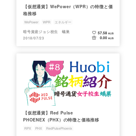
【仮想通貨】WePower（WPR）の特徴と価
格推移
WePower
WPR
エネルギー
ジョシちゃんのアルトコイン情報
銘柄研究会
暗号資産ジョシ校生 蟻巣
57.58
ALIS
0.00
2018/07/23
ALIS
【仮想通貨】Red Pulse
PHOENEX（PHX）の特徴と価格推移
RPX
PHX
RedPulsePhoenix
ジョシちゃんのアルトコイン情報
銘柄研究会