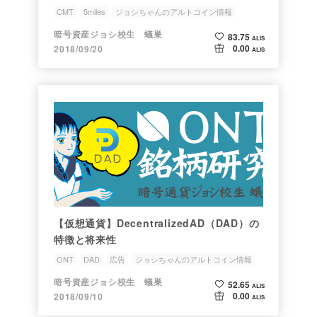
CMT
5miles
ジョシちゃんのアルトコイン情報
銘柄研究会
CyberMiles
暗号資産ジョシ校生 蟻巣
83.75
ALIS
0.00
2018/09/20
ALIS
【仮想通貨】DecentralizedAD（DAD）の
特徴と将来性
ONT
DAD
広告
ジョシちゃんのアルトコイン情報
銘柄研究会
暗号資産ジョシ校生 蟻巣
52.65
ALIS
0.00
2018/09/10
ALIS