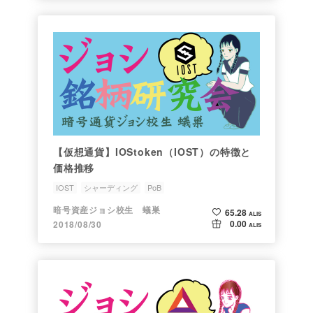
【仮想通貨】IOStoken（IOST）の特徴と
価格推移
IOST
シャーディング
PoB
ジョシちゃんのアルトコイン情報
銘柄研究会
暗号資産ジョシ校生 蟻巣
65.28
ALIS
0.00
2018/08/30
ALIS