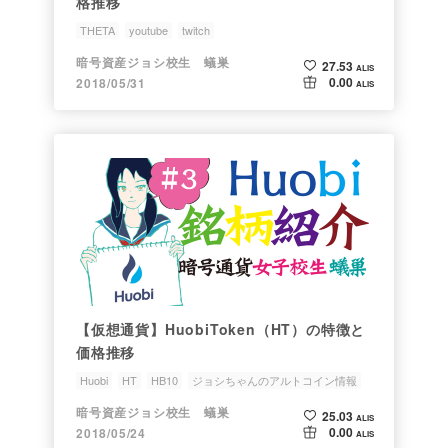
格推移
THETA
youtube
twitch
ジョシちゃんのアルトコイン情報
銘柄研究会
暗号資産ジョシ校生 蟻巣
27.53
ALIS
0.00
2018/05/31
ALIS
【仮想通貨】HuobiToken（HT）の特徴と
価格推移
Huobi
HT
HB10
ジョシちゃんのアルトコイン情報
銘柄研究会
暗号資産ジョシ校生 蟻巣
25.03
ALIS
0.00
2018/05/24
ALIS