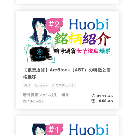
【仮想通貨】ArcBlock（ABT）の特徴と価
格推移
ABT
Arcblock
クロスチェーン
ジョシちゃんのアルトコイン情報
銘柄研究会
暗号資産ジョシ校生 蟻巣
31.11
ALIS
0.00
2018/05/22
ALIS