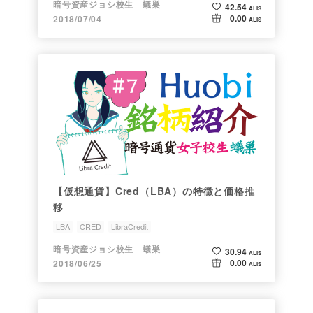
暗号資産ジョシ校生 蟻巣
42.54
ALIS
0.00
2018/07/04
ALIS
【仮想通貨】Cred（LBA）の特徴と価格推
移
LBA
CRED
LibraCredit
ジョシちゃんのアルトコイン情報
銘柄研究会
暗号資産ジョシ校生 蟻巣
30.94
ALIS
0.00
2018/06/25
ALIS