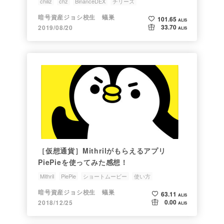
chiliz
chz
BinanceDEX
チリーズ
ジョシちゃんのアルトコイン情報
暗号資産ジョシ校生 蟻巣
101.65
ALIS
33.70
2019/08/20
ALIS
［仮想通貨］Mithrilがもらえるアプリ
PiePieを使ってみた感想！
Mithril
PiePie
ショートムービー
使い方
ジョシちゃんのアルトコイン情報
暗号資産ジョシ校生 蟻巣
63.11
ALIS
0.00
2018/12/25
ALIS