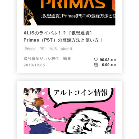
ALISのライバル！？［仮想通貨］
Primas（PST）の登録方法と使い方！
Primas
PRI
ALIS
steemit
ジョシちゃんのアルトコイン情報
暗号資産ジョシ校生 蟻巣
90.08
ALIS
0.00
2018/12/05
ALIS