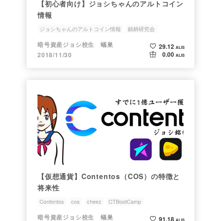
【初心者向け】ジョシちゃんのアルトコイン
情報
ジョシちゃんのアルトコイン情報
銘柄研究会
暗号資産ジョシ校生 蟻巣
29.12
ALIS
0.00
2018/11/30
ALIS
【仮想通貨】Contentos（COS）の特徴と
将来性
Contentos
cos
cheez
CTBootCamp
ジョシちゃんのアルトコイン情報
暗号資産ジョシ校生 蟻巣
91.18
ALIS