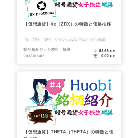
【仮想通貨】0x（ZRX）の特徴と価格推移
0x
ZRX
DEX
ジョシちゃんのアルトコイン情報
銘柄研究会
暗号資産ジョシ校生 蟻巣
53.66
ALIS
0.00
2018/06/06
ALIS
【仮想通貨】THETA（THETA）の特徴と価