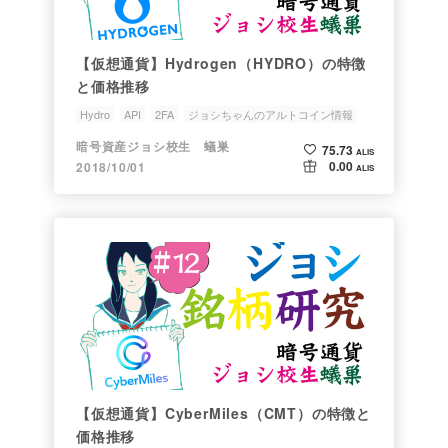
【仮想通貨】Hydrogen（HYDRO）の特徴
と価格推移
Hydro
API
2FA
ジョシちゃんのアルトコイン情報
銘柄研究会
暗号資産ジョシ校生 蟻巣
75.73
ALIS
0.00
2018/10/01
ALIS
【仮想通貨】CyberMiles（CMT）の特徴と
価格推移