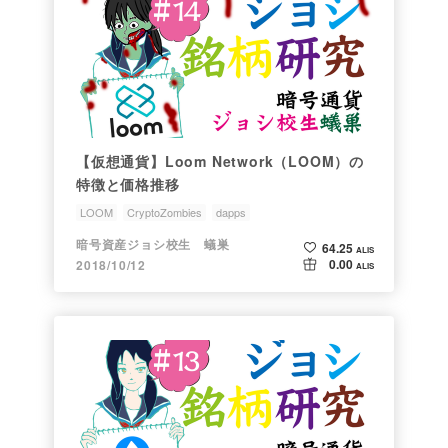
【仮想通貨】Loom Network（LOOM）の
特徴と価格推移
LOOM
CryptoZombies
dapps
ジョシちゃんのアルトコイン情報
銘柄研究会
暗号資産ジョシ校生 蟻巣
64.25
ALIS
0.00
2018/10/12
ALIS