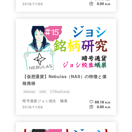
0.00
2018/11/09
ALIS
【仮想通貨】Nebulas（NAS）の特徴と価
格推移
Nebulas
NAS
CTBootCamp
ジョシちゃんのアルトコイン情報
銘柄研究会
暗号資産ジョシ校生 蟻巣
69.18
ALIS
0.00
2018/11/06
ALIS