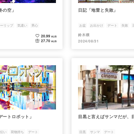
冬の空」
日記「地雷と失敗」
ーリップ
気遣い
男心
お盆
お出かけ
デート
失敗
鈴木穣
20.99
ALIS
27.70
2024/08/31
ALIS
デートロボット」
目黒と言えばサンマだが、
伝い
荷物持ち
デート
目黒
サンマ
デート