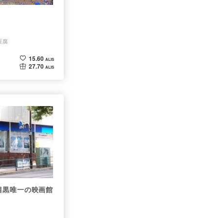
豆腐
15.60
ALIS
27.70
ALIS
目黒唯一の映画館