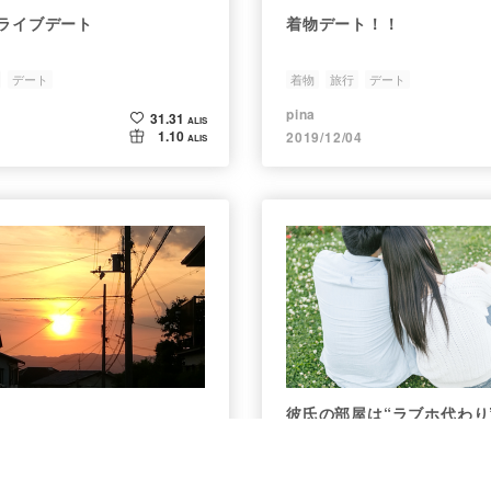
ドライブデート
着物デート！！
デート
着物
旅行
デート
pina
31.31
ALIS
1.10
2019/12/04
ALIS
彼氏の部屋は“ラブホ代わり
topic-education-parenting
デート