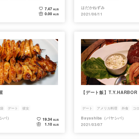
はだかねずみ
7.47
ALIS
0.00
2021/06/11
ALIS
屋
【デート飯】T.Y.HARBOR
袋
デート
彼女
デート
アメリカ料理
外食
コ
ヤシバ）
Bayashiba（バヤシバ）
19.34
ALIS
1.10
2021/03/07
ALIS