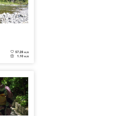
57.28
ALIS
1.10
ALIS