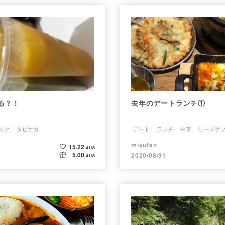
る？！
去年のデートランチ①
ンク
タピオカ
デート
ランチ
中華
リーズナ
miyutan
15.22
ALIS
5.00
2020/08/31
ALIS