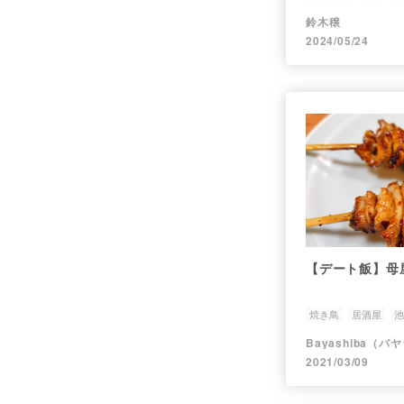
鈴木穣
2024/05/24
【デート飯】母
焼き鳥
居酒屋
池
Bayashiba（バ
2021/03/09