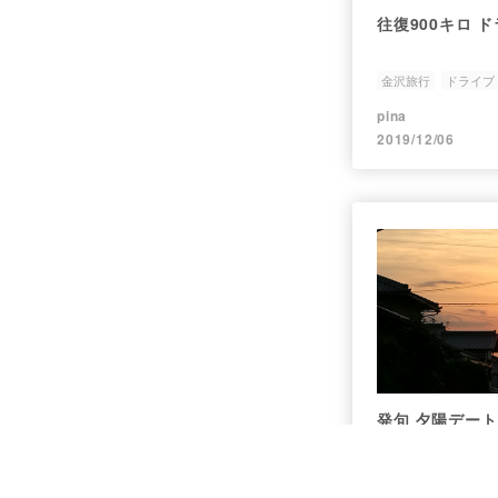
往復900キロ 
金沢旅行
ドライブ
pina
2019/12/06
発句 夕陽デート
発句
デート
夕陽