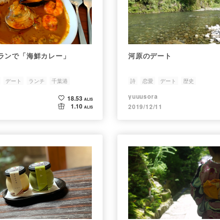
ランで「海鮮カレー」
河原のデート
デート
ランチ
千葉港
詩
恋愛
デート
歴史
yuuusora
18.53
ALIS
1.10
2019/12/11
ALIS