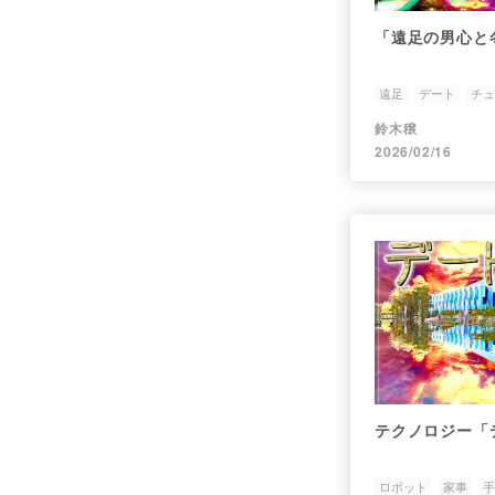
「遠足の男心と
遠足
デート
チュ
鈴木穣
2026/02/16
テクノロジー「
ロボット
家事
手