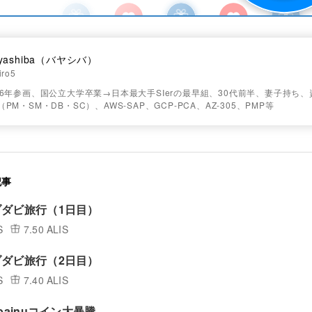
yashiba（バヤシバ）
iro5
16年参画、国公立大学卒業→日本最大手SIerの最早組、30代前半、妻子持ち
PM・SM・DB・SC）、AWS-SAP、GCP-PCA、AZ-305、PMP等
記事
ダビ旅行（1日目）
S
7.50 ALIS
ダビ旅行（2日目）
S
7.40 ALIS
bainuコイン大暴騰