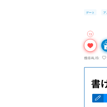
デート
ア
13
獲得ALIS: