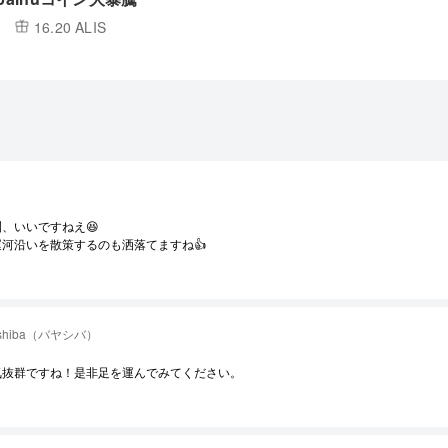
16.20 ALIS
、いいですねえ😆
運河沿いを散策するのも洒落てますね👍
ashiba（バヤシバ）
気抜群ですね！是非足を運んでみてください。