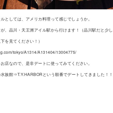
ンルとしては、アメリカ料理って感じでしょうか。
すが、品川・天王洲アイル駅から行けます！（品川駅だと少し
以下を見てください！）
elog.com/tokyo/A1314/A131404/13004775/
いお店なので、是非デートに使ってみてください。
水族館⇒T.Y.HARBORという順番でデートしてきました！