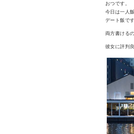
おつです。
今日は一人
デート飯で
両方書ける
彼女に評判良か