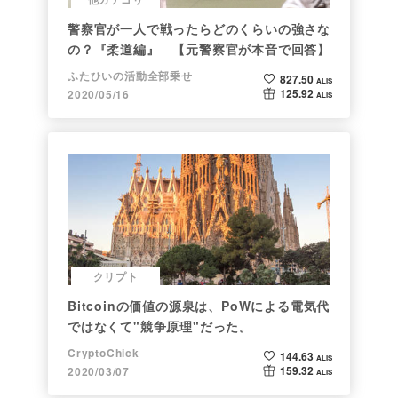
警察官が一人で戦ったらどのくらいの強さな
の？『柔道編』 【元警察官が本音で回答】
ふたひいの活動全部乗せ
827.50
ALIS
125.92
2020/05/16
ALIS
クリプト
Bitcoinの価値の源泉は、PoWによる電気代
ではなくて"競争原理"だった。
CryptoChick
144.63
ALIS
159.32
2020/03/07
ALIS