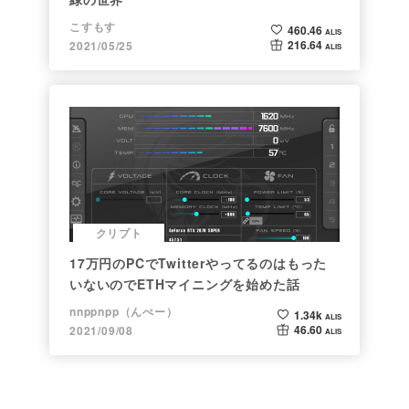
こすもす
460.46
ALIS
216.64
2021/05/25
ALIS
クリプト
17万円のPCでTwitterやってるのはもった
いないのでETHマイニングを始めた話
nnppnpp（んぺー）
1.34k
ALIS
46.60
2021/09/08
ALIS