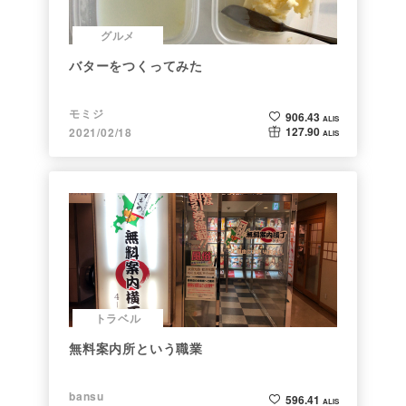
グルメ
バターをつくってみた
モミジ
906.43
ALIS
127.90
2021/02/18
ALIS
トラベル
無料案内所という職業
bansu
596.41
ALIS