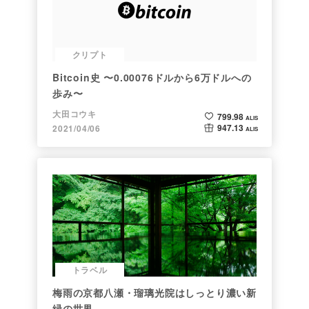
クリプト
Bitcoin史 〜0.00076ドルから6万ドルへの
歩み〜
大田コウキ
799.98
ALIS
947.13
2021/04/06
ALIS
トラベル
梅雨の京都八瀬・瑠璃光院はしっとり濃い新
緑の世界