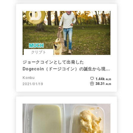
クリプト
ジョークコインとして出発した
Dogecoin（ドージコイン）の誕生から現在
まで。注目される非証券性🐶
Konbu
1.44k
ALIS
38.31
2021/01/19
ALIS