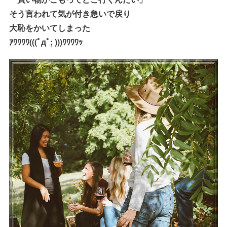
そう言われて気が付き急いで戻り
大恥をかいてしまった
ｱﾜﾜﾜﾜ(((ﾟдﾟ; )))ﾜﾜﾜﾜｯ