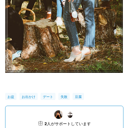
お盆
お出かけ
デート
失敗
豆腐
2
人がサポートしています