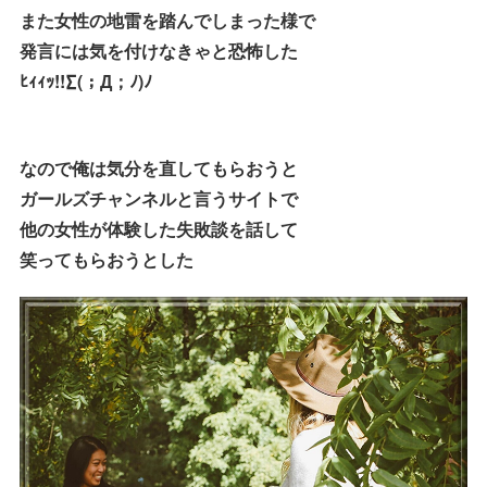
また女性の地雷を踏んでしまった様で
発言には気を付けなきゃと恐怖した
ﾋｨｨｯ!!∑(；Д；ﾉ)ﾉ
なので俺は気分を直してもらおうと
ガールズチャンネルと言うサイトで
他の女性が体験した失敗談を話して
笑ってもらおうとした