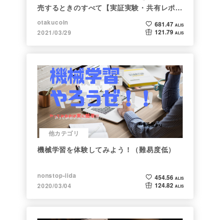
売するときのすべて【実証実験・共有レポー
ト】
otakucoin
681.47
ALIS
121.79
2021/03/29
ALIS
他カテゴリ
機械学習を体験してみよう！（難易度低）
nonstop-iida
454.56
ALIS
124.82
2020/03/04
ALIS