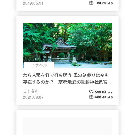
84.20
2019/06/11
ALIS
トラベル
わら人形を釘で打ち呪う 丑の刻参りは今も
存在するのか？ 京都最恐の貴船神社奥宮を
調べた
こすもす
599.04
ALIS
486.35
2021/08/07
ALIS