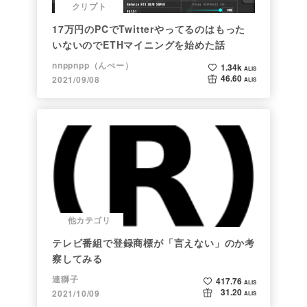
クリプト
17万円のPCでTwitterやってるのはもった
いないのでETHマイニングを始めた話
nnppnpp（んぺー）
1.34k
ALIS
46.60
2021/09/08
ALIS
他カテゴリ
テレビ番組で登録商標が「言えない」のか考
察してみる
連獅子
417.76
ALIS
31.20
2021/10/09
ALIS