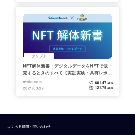
クリプト
NFT解体新書・デジタルデータをNFTで販
売するときのすべて【実証実験・共有レポー
ト】
otakucoin
681.47
ALIS
121.79
2021/03/29
ALIS
よくある質問・問い合わせ