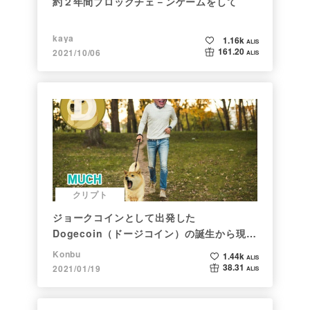
約２年間ブロックチェ－ンゲームをして
kaya
1.16k
ALIS
161.20
2021/10/06
ALIS
クリプト
ジョークコインとして出発した
Dogecoin（ドージコイン）の誕生から現在
まで。注目される非証券性🐶
Konbu
1.44k
ALIS
38.31
2021/01/19
ALIS