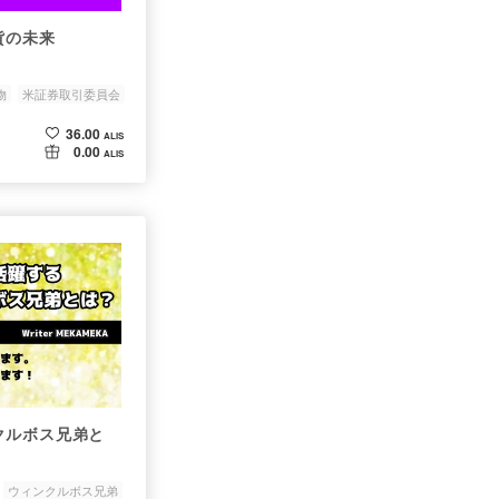
貨の未来
物
米証券取引委員会
36.00
ALIS
0.00
ALIS
クルボス兄弟と
ウィンクルボス兄弟