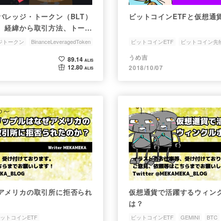
バレッジ・トークン（BLT）
ビットコインETFと仮想通
。経緯から取引方法、トーク
まで
ジトークン
BinanceLeveragedToken
ビットコインETF
ビットコイン先
トコインETF
レバレッジ
Bakkt
ヴォエニスタ
うめ吉
89.14
ALIS
12.80
2018/10/07
ALIS
アメリカの取引所に拒否られ
仮想通貨で活躍するウィン
は？
ットコインETF
ビットコインETF
GEMINI
BTC