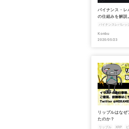
バイナンス・レ
の仕組みを解説
ンの特徴や種類
バイナンスレバレッ
ビットコイン
ビッ
Konbu
2020/05/23
リップルはなぜ
たのか？
リップル
XRP
ビ