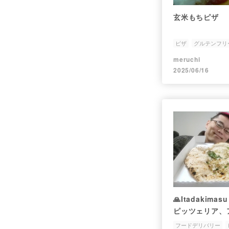
玄米もちピザ
ピザ
グルテンフリ
meruchi
2025/06/16
🙏Itadakima
ピッツェリア、
ミケーレ恵比寿
フードデリバリー