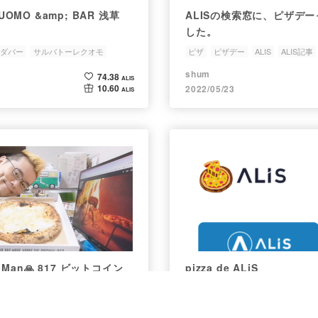
UOMO &amp; BAR 浅草
ALISの検索窓に、ピザデ
した。
ダバー
サルバトーレクオモ
ピザ
ピザデー
ALIS
ALIS記事
shum
74.38
ALIS
10.60
2022/05/23
ALIS
su Man🙏 817 ビットコイン
pizza de ALiS
800°ディグリーズナポリ
ア南青山のクアトロフォルマ
ピザ
ピッツァ
ALIS
ロゴ
ピザ
ピザ協議会
イーツでデリバリーして食べ