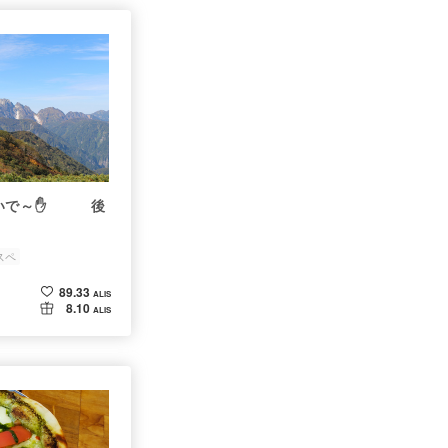
おいで～✋ 後
スペ
89.33
ALIS
8.10
ALIS