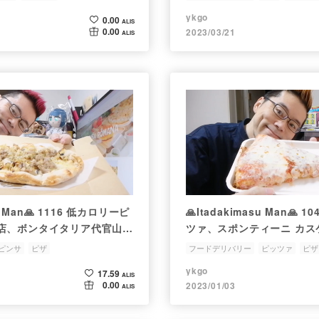
ーツでデリバリーして食べて
パクチー
ykgo
0.00
ALIS
0.00
2023/03/21
ALIS
su Man🙏 1116 低カロリーピ
🙏Itadakimasu Man🙏
店、ボンタイタリア代官山の
ツァ、スポンティーニ カス
ッチャをウーバーイーツでデ
マルゲリータをmenuでデ
ピンサ
ピザ
フードデリバリー
ピッツァ
ピザ
べてみた
てみた
ykgo
17.59
ALIS
0.00
2023/01/03
ALIS