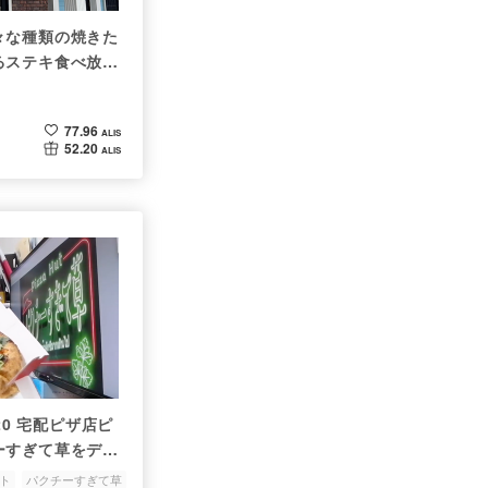
々な種類の焼きた
るステキ食べ放
77.96
ALIS
52.20
ALIS
 1120 宅配ピザ店ピ
ーすぎて草をデリ
ト
パクチーすぎて草