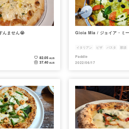
すんません😭
Gioia Mia / ジョイア・ミ
イタリアン
ピザ
パスタ
那須
Paddle
82.05
ALIS
37.40
2022/06/17
ALIS