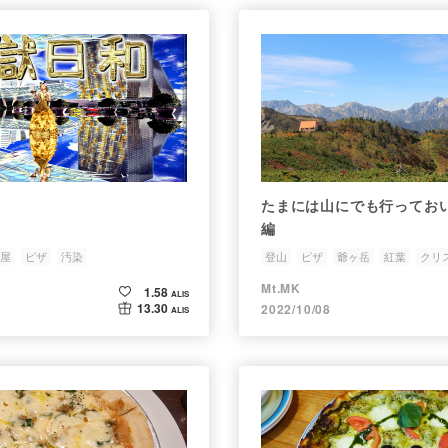
たまには山にでも行って
編
屋
ピザ
汚染
登山
ピザ
爺ヶ岳
紅葉
クリ
Mt.MK
1.58
ALIS
13.30
2022/10/08
ALIS