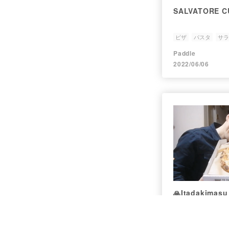
SALVATORE C
ピザ
パスタ
サラ
Paddle
2022/06/06
🙏Itadakima
ピザデーなので、
タンピッツェリ
フードデリバリー
ッジをウーバー