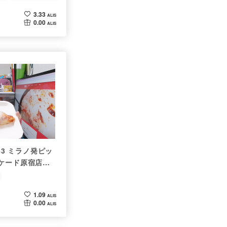
3.33
ALIS
0.00
ALIS
 1043 ミラノ発ピッ
ケード原宿店の
リバリーして食べ
1.09
ALIS
0.00
ALIS