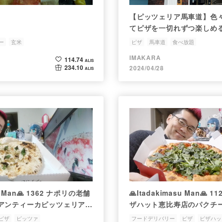
【ピッツェリア馬車道】色
てピザを一切れずつ楽しめ
題。
ー
玄米
ピザ
馬車道
食べ放題
IMAKARA
114.74
ALIS
234.10
2024/04/28
ALIS
su Man🙏 1362 ナポリの老舗
🙏Itadakimasu Man🙏
アンティーカピッツェリアダ
ザハット恵比寿店のパクチ
のピッツァ、アーリオオーリ
バリーして食べてみた
ピザ
ピッツァ
フードデリバリー
ピザ
ピザハッ