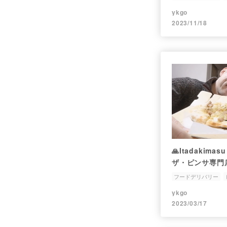
オをウーバーイ
ykgo
みた
2023/11/18
🙏Itadakima
ザ・ピンサ専門
ピンサ、サルシ
フードデリバリー
リバリーして食
ykgo
2023/03/17