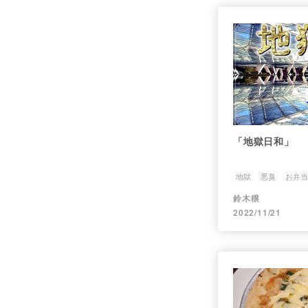
「地獄日和」
地獄
悪臭
お弁当
鈴木穣
2022/11/21