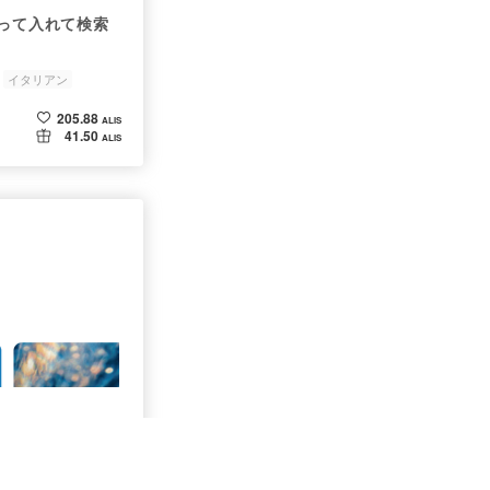
ーって入れて検索
イタリアン
205.88
ALIS
41.50
ALIS
Doodle