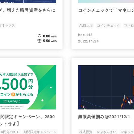
ログ、増えた暗号資産をさらに
コインチェックで「マネロ
】
マネックス
ALIS上場
コインチェック
マネロ
暗号通過
haruki3
0.00
ALIS
5.50
2022/11/24
ALIS
k期間限定キャンペーン、2500
無限高値掴み@2021/12/1
ゲットせよ】
500円分のBTC
期間限定キャンペーン
株式投資
かぶざんまい
マネック