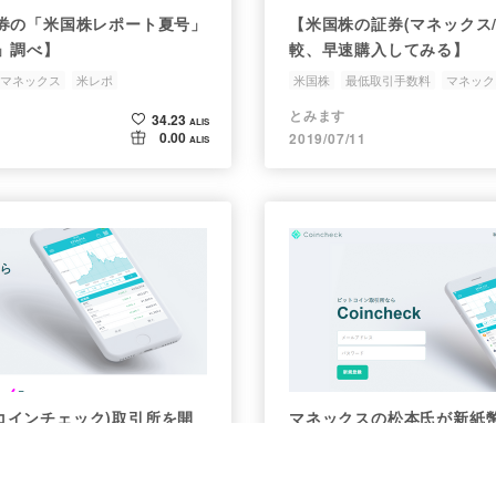
券の「米国株レポート夏号」
【米国株の証券(マネックス/楽
」調べ】
較、早速購入してみる】
マネックス
米レポ
米国株
最低取引手数料
マネック
とみます
34.23
ALIS
0.00
2019/07/11
ALIS
k(コインチェック)取引所を開
マネックスの松本氏が新紙
言及
ック
Coincheck
マネックス
iiビジネス
マネックス
コインチ