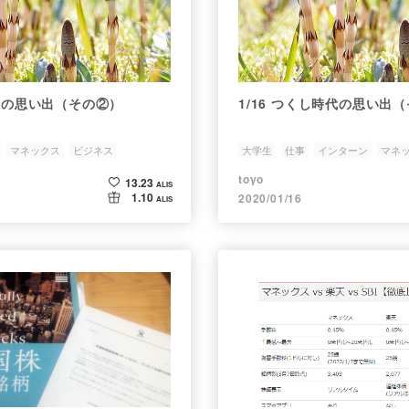
くし時代の思い出（その②）
1/16 つくし時代の思い
マネックス
ビジネス
大学生
仕事
インターン
マネ
toyo
13.23
ALIS
1.10
2020/01/16
ALIS