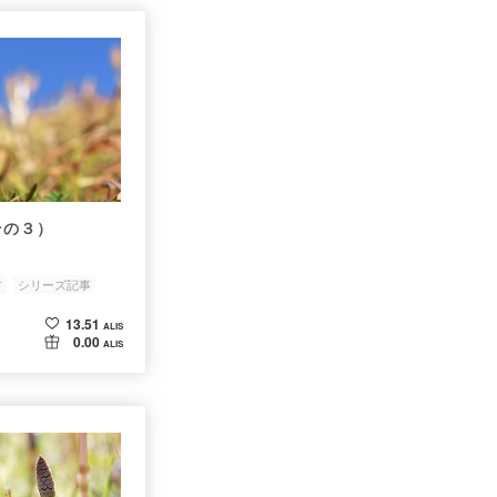
（その３）
方
シリーズ記事
13.51
ALIS
0.00
ALIS