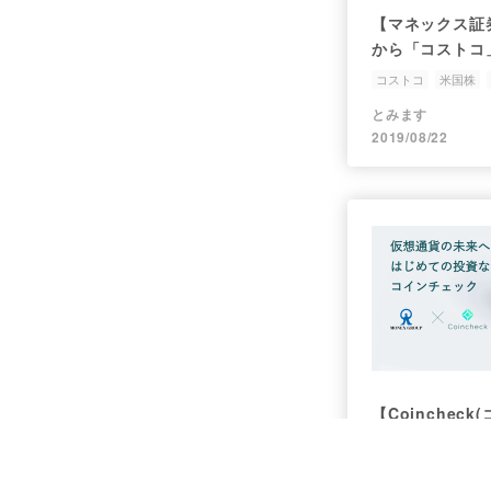
【マネックス証
から「コストコ
コストコ
米国株
とみます
2019/08/22
【Coinchec
設】
取引所
コインチェ