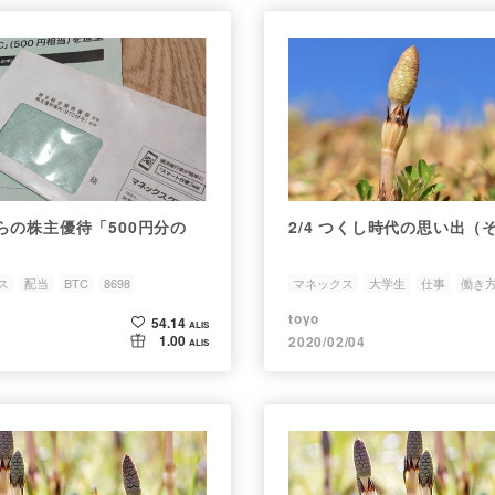
らの株主優待「500円分の
2/4 つくし時代の思い出
ス
配当
BTC
8698
マネックス
大学生
仕事
働き
toyo
54.14
ALIS
1.00
2020/02/04
ALIS