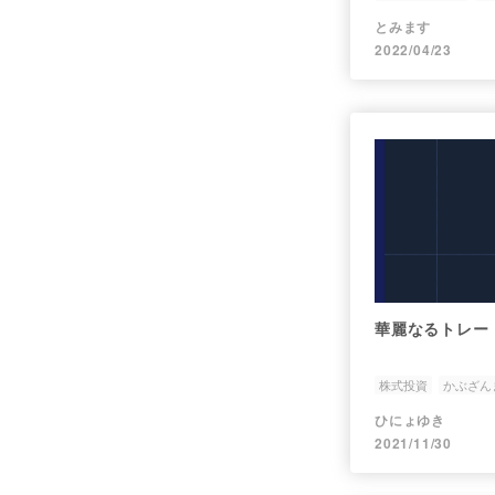
マネックス
NFT
とみます
2022/04/23
華麗なるトレード@
株式投資
かぶざん
ひにょゆき
2021/11/30