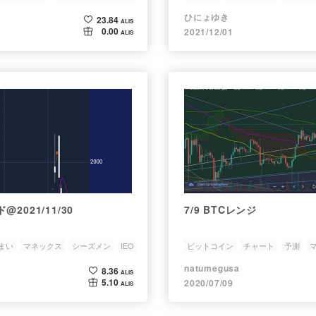
マーケット
ひにょゆき
23.84
ALIS
0.00
2021/12/01
ALIS
2021/11/30
7/9 BTCレンジ
まい
マネックス
シーズメン
IEO
ビットコイン
チャート
予測
natumegusa
8.36
ALIS
5.10
2020/07/09
ALIS