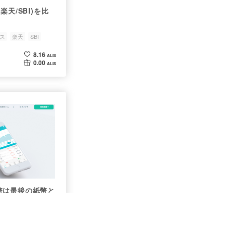
天/SBI)を比
ス
楽天
SBI
8.16
ALIS
0.00
ALIS
幣は最後の紙幣と
ェック
新紙幣