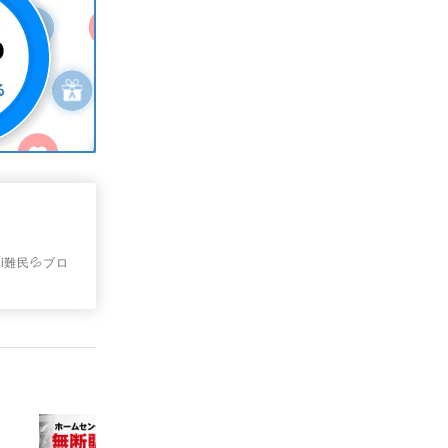
i難民💦ブロ