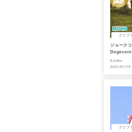
クリプ
ジョークコ
Dogec
現在まで。
Konbu
2021/01/19
クリプ