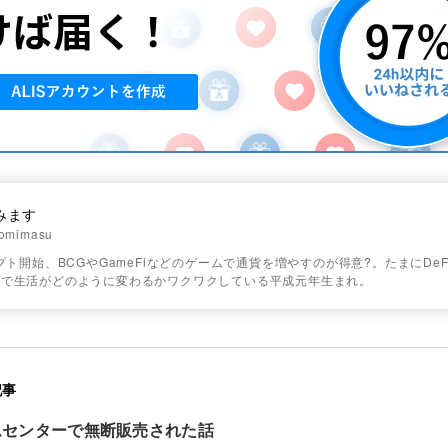
みます
omimasu
リプト開始、BCGやGameFiなどのゲームで通貨を増やすのが得意?。たまにDeF
ンで生活がどのように変わるかワクワクしている平成元年生まれ。
記事
ムセンターで無断販売された話