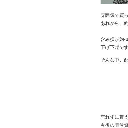
雰囲気で買
あれから、約
含み損が約-3
下げ下げで
そんな中、
忘れずに貰
今後の暗号資