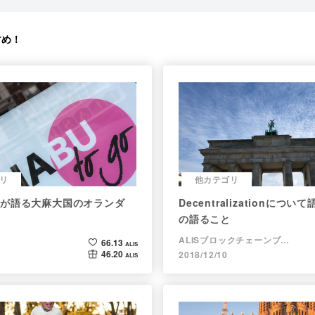
すめ！
リ
他カテゴリ
が語る大麻大国のオランダ
Decentralizationにつ
の語ること
ALISブロックチェーンブログ
66.13
ALIS
46.20
2018/12/10
ALIS