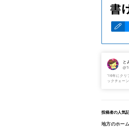
と
@T
'16年にク
ックチェー
投稿者の人気
地方のホー