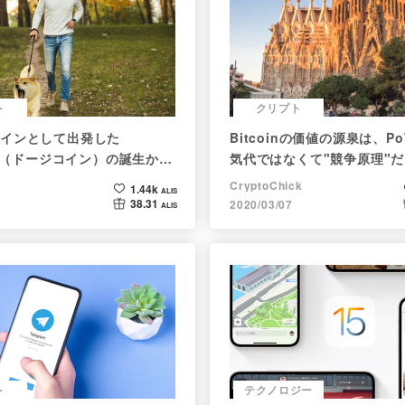
ト
クリプト
インとして出発した
Bitcoinの価値の源泉は、P
oin（ドージコイン）の誕生から
気代ではなくて"競争原理"
注目される非証券性🐶
CryptoChick
1.44k
ALIS
38.31
2020/03/07
ALIS
ト
テクノロジー