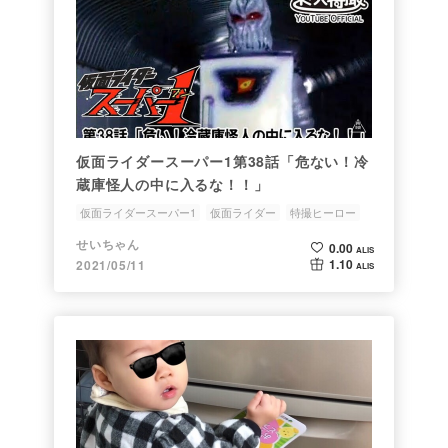
仮面ライダースーパー1第38話「危ない！冷
蔵庫怪人の中に入るな！！」
仮面ライダースーパー1
仮面ライダー
特撮ヒーロー
冷蔵庫
ユートピア
せいちゃん
0.00
ALIS
1.10
2021/05/11
ALIS