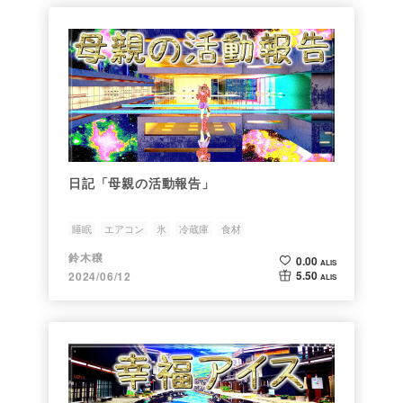
日記「母親の活動報告」
睡眠
エアコン
氷
冷蔵庫
食材
鈴木穣
0.00
ALIS
5.50
2024/06/12
ALIS