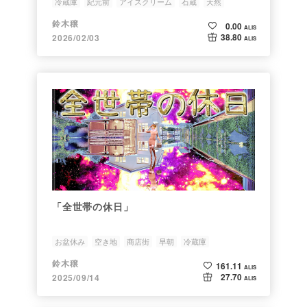
冷蔵庫
紀元前
アイスクリーム
石蔵
天然
鈴木穣
0.00
ALIS
38.80
2026/02/03
ALIS
「全世帯の休日」
お盆休み
空き地
商店街
早朝
冷蔵庫
鈴木穣
161.11
ALIS
27.70
2025/09/14
ALIS