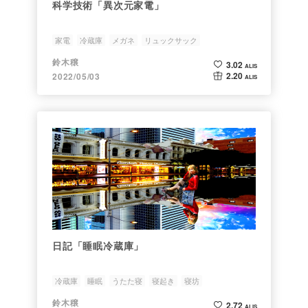
科学技術「異次元家電」
家電
冷蔵庫
メガネ
リュックサック
鈴木穣
3.02
ALIS
2.20
2022/05/03
ALIS
日記「睡眠冷蔵庫」
冷蔵庫
睡眠
うたた寝
寝起き
寝坊
鈴木穣
2.72
ALIS