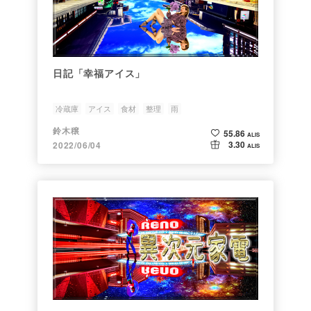
日記「幸福アイス」
冷蔵庫
アイス
食材
整理
雨
鈴木穣
55.86
ALIS
3.30
2022/06/04
ALIS