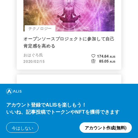
テクノロジー
オープンソースプロジェクトに参加して自己
肯定感を高める
おはぐろ氏
174.64
ALIS
85.05
2020/02/15
ALIS
アカウント登録でALISを楽しもう！
いいね、記事投稿でトークンやNFTを獲得できます
他カテゴリ
アカウント作成(無料)
今はしない
ALISのシステム概観