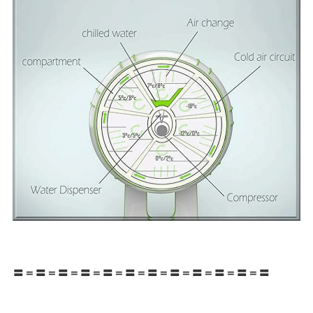
〓＝〓＝〓＝〓＝〓＝〓＝〓＝〓＝〓＝〓＝〓＝〓