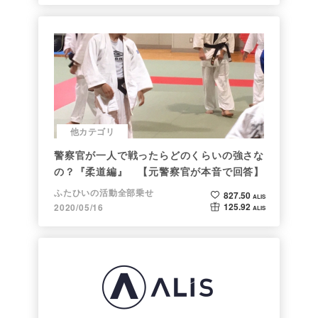
他カテゴリ
警察官が一人で戦ったらどのくらいの強さな
の？『柔道編』 【元警察官が本音で回答】
ふたひいの活動全部乗せ
827.50
ALIS
125.92
2020/05/16
ALIS