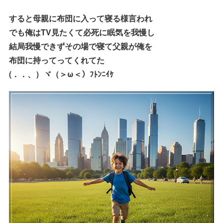
すると母親に布団に入って寝る様言われ
でも俺はTV見たくて必死に眠気を我慢し
結局我慢できずその場で寝て父親が俺を
布団に持ってってくれてた
(．．、）ヾ（＞ω＜）ﾌﾄﾝﾆｲｹ