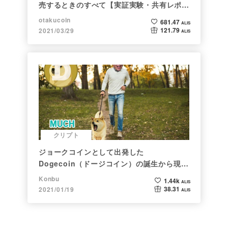
売するときのすべて【実証実験・共有レポー
ト】
otakucoin
681.47
ALIS
121.79
2021/03/29
ALIS
クリプト
ジョークコインとして出発した
Dogecoin（ドージコイン）の誕生から現在
まで。注目される非証券性🐶
Konbu
1.44k
ALIS
38.31
2021/01/19
ALIS