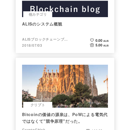
他カテゴリ
ALISのシステム概観
ALISブロックチェーンブログ
0.00
ALIS
5.00
2018/07/03
ALIS
クリプト
Bitcoinの価値の源泉は、PoWによる電気代
ではなくて"競争原理"だった。
CryptoChick