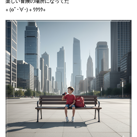
楽しい冒険の場所になってた
+ (oﾟ･∀･) + ﾜｸﾜｸ+