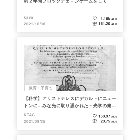
約２年間ブロックチェ－ンゲームをして
kaya
1.16k
ALIS
161.20
2021/10/06
ALIS
教育・子育て
【科学】アリストテレスにデカルトにニュー
トンに…みな光に取り憑かれた～光学の発展
～
KTAG
153.37
ALIS
23.75
2021/09/25
ALIS