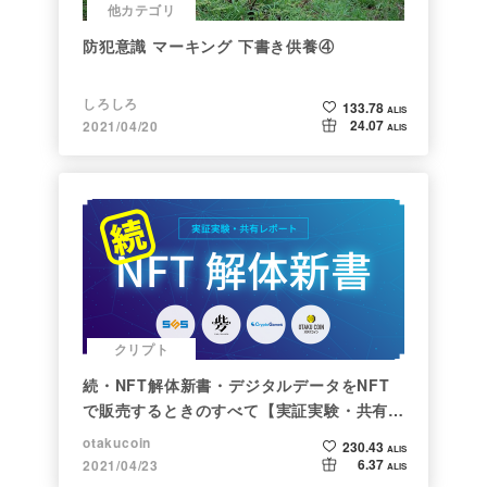
他カテゴリ
防犯意識 マーキング 下書き供養④
しろしろ
133.78
ALIS
24.07
2021/04/20
ALIS
クリプト
続・NFT解体新書・デジタルデータをNFT
で販売するときのすべて【実証実験・共有レ
ポート】
otakucoin
230.43
ALIS
6.37
2021/04/23
ALIS