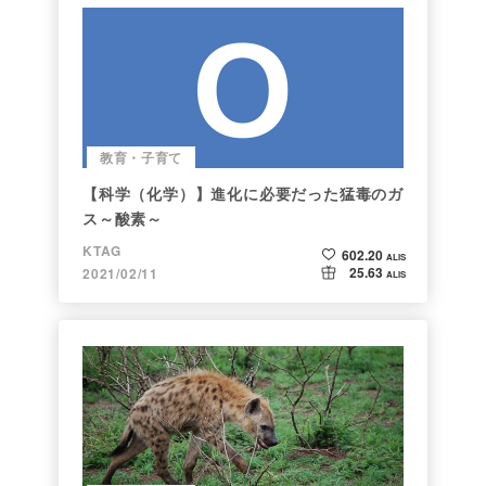
教育・子育て
【科学（化学）】進化に必要だった猛毒のガ
ス～酸素～
KTAG
602.20
ALIS
25.63
2021/02/11
ALIS