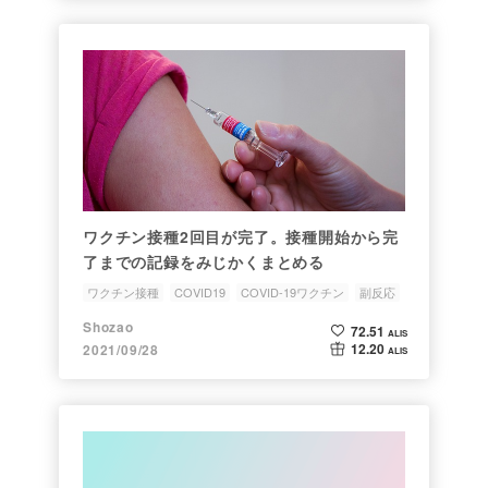
ワクチン接種2回目が完了。接種開始から完
了までの記録をみじかくまとめる
ワクチン接種
COVID19
COVID-19ワクチン
副反応
Report
Shozao
72.51
ALIS
12.20
2021/09/28
ALIS