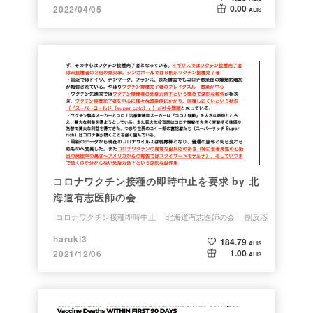
0.00
2022/04/05
ALIS
コロナワクチン接種の即時中止を要求 by 北
海道有志医師の会
コロナワクチン接種即時中止
北海道有志医師の会
副反応
ブースター接種
心筋炎
haruki3
184.79
ALIS
1.00
2021/12/06
ALIS