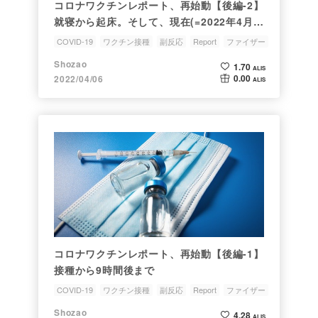
コロナワクチンレポート、再始動【後編-2】
就寝から起床。そして、現在(=2022年4月6
日)の副反応レポ
COVID-19
ワクチン接種
副反応
Report
ファイザー
Shozao
1.70
ALIS
0.00
2022/04/06
ALIS
コロナワクチンレポート、再始動【後編-1】
接種から9時間後まで
COVID-19
ワクチン接種
副反応
Report
ファイザー
Shozao
4.28
ALIS