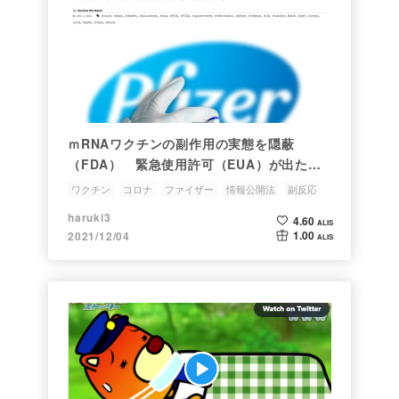
ｍRNAワクチンの副作用の実態を隠蔽
（FDA） 緊急使用許可（EUA）が出た最
初の90日間で1,200人以上が死亡、数十万人
ワクチン
コロナ
ファイザー
情報公開法
副反応
が副反応を経験
haruki3
4.60
ALIS
1.00
2021/12/04
ALIS