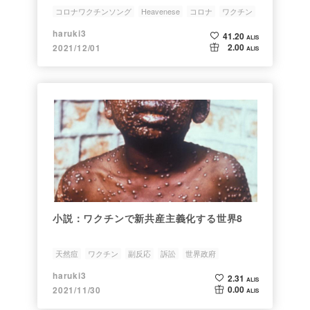
コロナワクチンソング
Heavenese
コロナ
ワクチン
副反応
haruki3
41.20
ALIS
2.00
2021/12/01
ALIS
小説：ワクチンで新共産主義化する世界8
天然痘
ワクチン
副反応
訴訟
世界政府
haruki3
2.31
ALIS
0.00
2021/11/30
ALIS