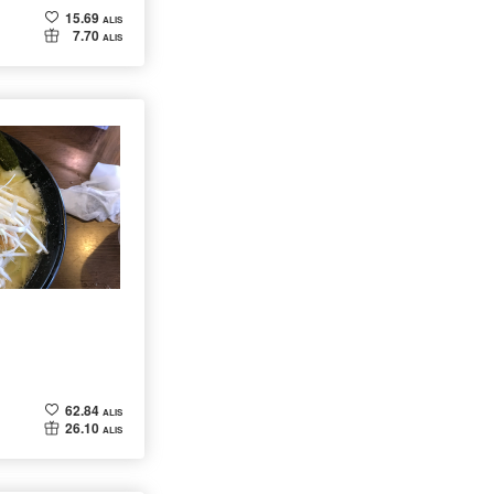
15.69
ALIS
7.70
ALIS
62.84
ALIS
26.10
ALIS