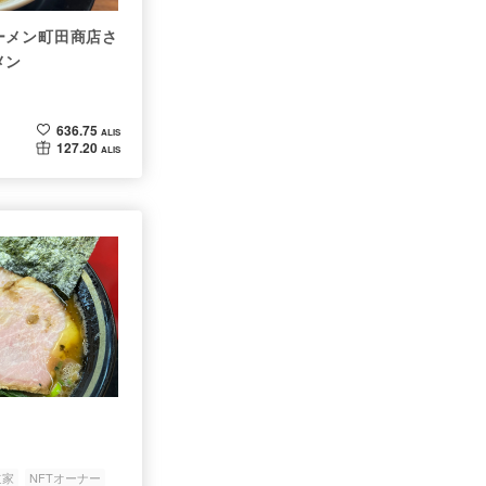
ーメン町田商店さ
メン
636.75
ALIS
127.20
ALIS
道家
NFTオーナー