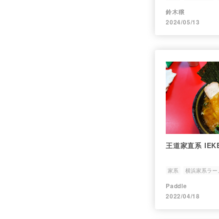
鈴木穣
2024/05/13
王道家直系 IEKE
家系
横浜家系ラー
Paddle
2022/04/18