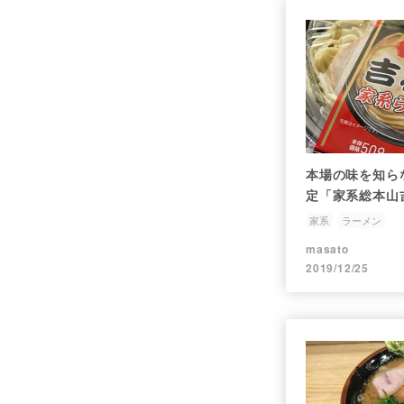
本場の味を知ら
定「家系総本山
家系
ラーメン
masato
2019/12/25