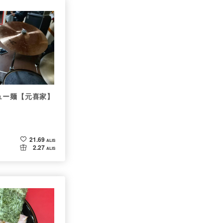
ュー麺【元喜家】
21.69
ALIS
2.27
ALIS