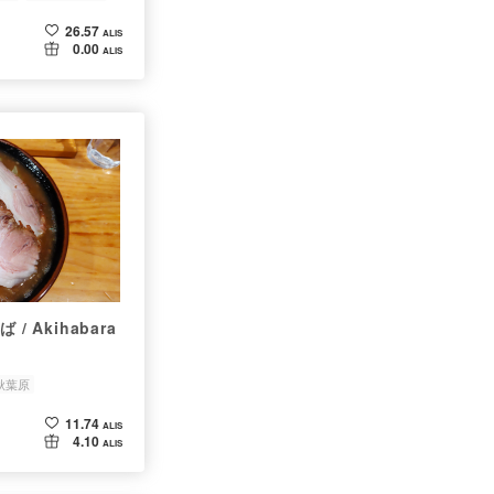
26.57
ALIS
0.00
ALIS
 Akihabara
秋葉原
11.74
ALIS
4.10
ALIS