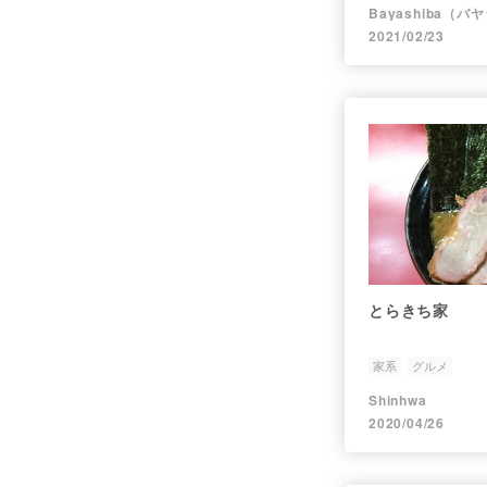
Bayashiba（バ
2021/02/23
とらきち家
家系
グルメ
Shinhwa
2020/04/26