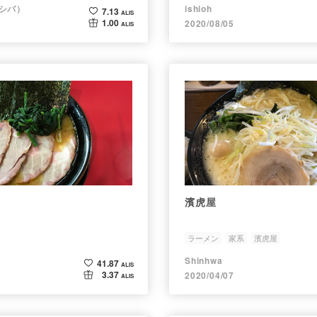
ヤシバ）
ishioh
7.13
ALIS
1.00
2020/08/05
ALIS
濱虎屋
ラーメン
家系
濱虎屋
Shinhwa
41.87
ALIS
3.37
2020/04/07
ALIS