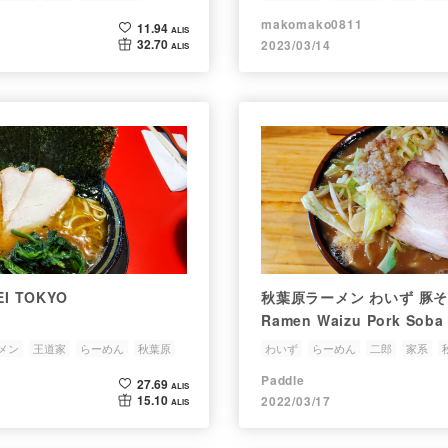
makomako0811
11.94
ALIS
32.70
2023/03/14
ALIS
I TOKYO
秋葉原ラーメン わいず 豚そば /
Ramen Waizu Pork Soba
メン
王道家
らーめん
秋葉原
わいず
らーめん
二郎
家系
Paddle
27.69
ALIS
15.10
2022/03/17
ALIS