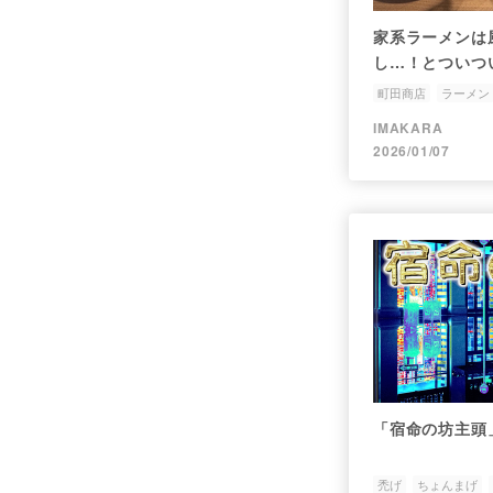
家系ラーメンは
し…！とついつ
町田商店
ラーメン
IMAKARA
2026/01/07
「宿命の坊主頭
禿げ
ちょんまげ