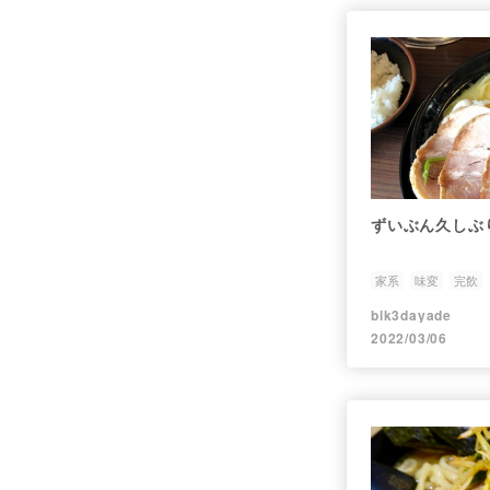
ずいぶん久しぶ
家系
味変
完飲
blk3dayade
2022/03/06