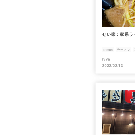
せい家：家系ラ
ramen
ラーメン
ivva
2022/02/13