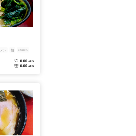
メン
柏
ramen
0.00
ALIS
0.00
ALIS