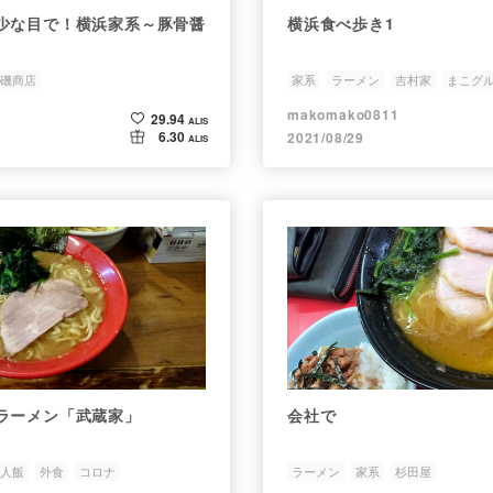
少な目で！横浜家系～豚骨醤
横浜食べ歩き1
磯商店
家系
ラーメン
吉村家
まこグ
makomako0811
29.94
ALIS
6.30
2021/08/29
ALIS
ラーメン「武蔵家」
会社で
人飯
外食
コロナ
ラーメン
家系
杉田屋