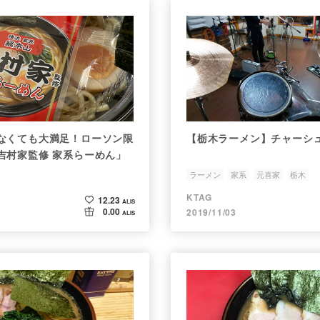
なくても大満足！ローソン限
【栃木ラーメン】チャーシ
吉村家監修 家系らーめん」
ラーメン
家系
元喜家
栃木
KTAG
12.23
ALIS
0.00
2019/11/03
ALIS