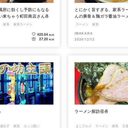
風邪に効くし予防にもなる
とにかく旨すぎる、家系ラ
い来ちゃう町田商店さん🍜
んの豚骨＆鶏ガラ醤油ラー
家系
家系ラーメン
ラーメン
家系
IMAKARA
425.04
ALIS
27.20
2024/12/12
ALIS
」
ラーメン探訪④🍜
遺伝子
家系
カッコ悪い
まこグルメ
ラーメン
家系
王