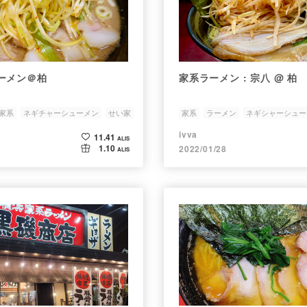
ーメン＠柏
家系ラーメン : 宗八 @ 柏
家系
ネギチャーシューメン
せい家
家系
ラーメン
ネギシャーシュー
ivva
11.41
ALIS
1.10
2022/01/28
ALIS