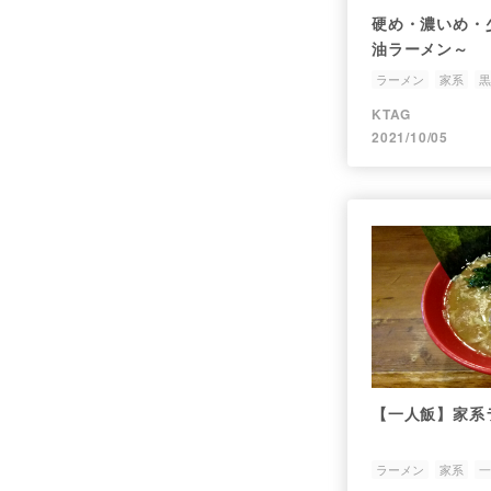
硬め・濃いめ・
油ラーメン～
ラーメン
家系
黒
KTAG
2021/10/05
【一人飯】家系
ラーメン
家系
一