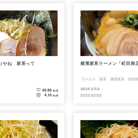
りやね 家系って
横濱家系ラーメン「町田商
ラーメン
家系
横濱家系
町田
IMAKARA
45.90
ALIS
4.10
2022/02/25
ALIS