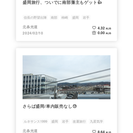
盛岡旅行、ついでに南部藩主もゲット👍
信長の野望出陣
南部
柿崎
盛岡
岩手
北条光道
4.32
ALIS
0.00
2024/02/10
ALIS
さらば盛岡/車内販売なし😓
ルネサンス1999
盛岡
岩手
改運旅行
九星気学
北条光道
8.64
ALIS