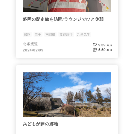
盛岡の歴史館を訪問/ラウンジでひと休憩
盛岡
岩手
南部藩
改運旅行
九星気学
北条光道
9.39
ALIS
5.50
2024/02/09
ALIS
兵どもが夢の跡地