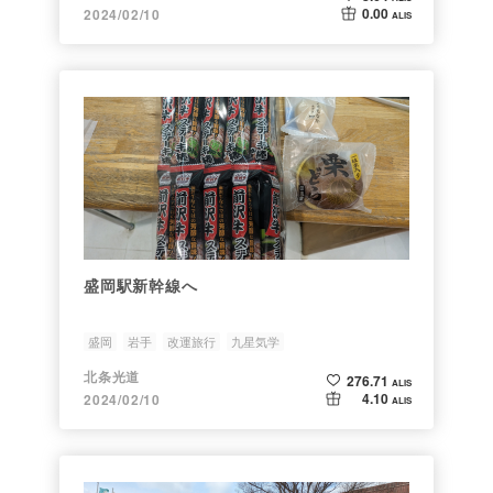
0.00
2024/02/10
ALIS
盛岡駅新幹線へ
盛岡
岩手
改運旅行
九星気学
北条光道
276.71
ALIS
4.10
2024/02/10
ALIS