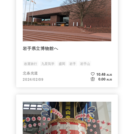
岩手県立博物館へ
改運旅行
九星気学
盛岡
岩手
岩手山
北条光道
10.48
ALIS
0.00
2024/02/09
ALIS