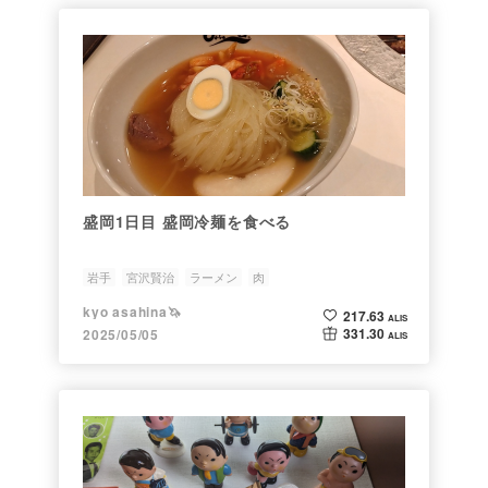
盛岡1日目 盛岡冷麺を食べる
岩手
宮沢賢治
ラーメン
肉
kyo asahina🦄
217.63
ALIS
331.30
2025/05/05
ALIS