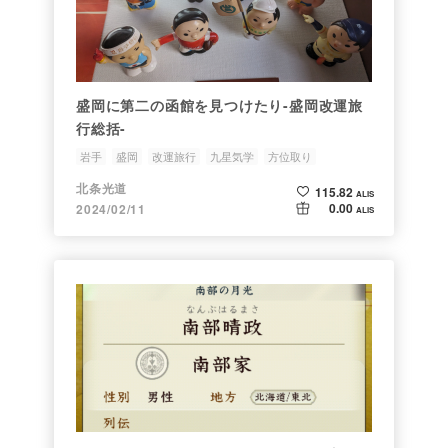
盛岡に第二の函館を見つけたり-盛岡改運旅
行総括-
岩手
盛岡
改運旅行
九星気学
方位取り
北条光道
115.82
ALIS
0.00
2024/02/11
ALIS