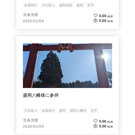
改運旅行
方位取り
盛岡城跡
盛岡
岩手
北条光道
0.00
ALIS
0.00
2024/02/09
ALIS
盛岡八幡様に参拝
方位取り
改運旅行
盛岡
盛岡八幡宮
岩手
北条光道
0.00
ALIS
0.00
2024/02/09
ALIS