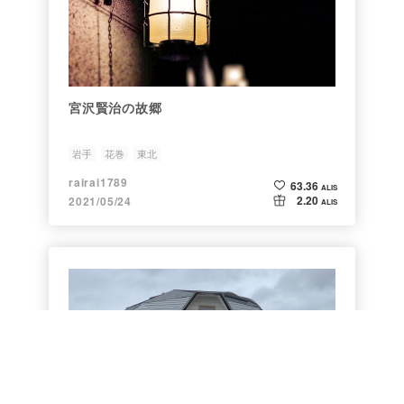
宮沢賢治の故郷
岩手
花巻
東北
rairai1789
63.36
ALIS
2.20
2021/05/24
ALIS