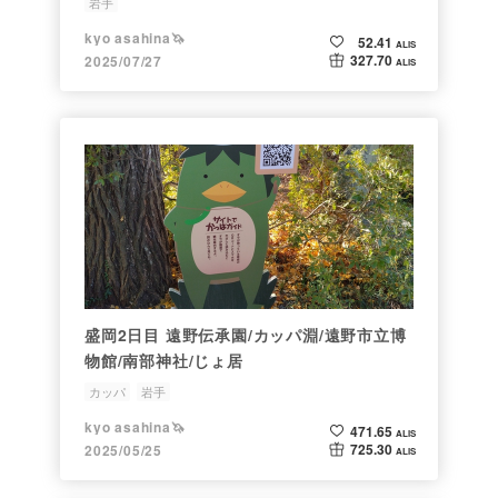
岩手
kyo asahina🦄
52.41
ALIS
327.70
2025/07/27
ALIS
盛岡2日目 遠野伝承園/カッパ淵/遠野市立博
物館/南部神社/じょ居
カッパ
岩手
kyo asahina🦄
471.65
ALIS
725.30
2025/05/25
ALIS