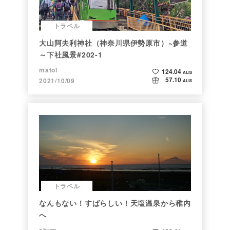
トラベル
大山阿夫利神社（神奈川県伊勢原市）~参道
～下社風景#202-1
matol
124.04
ALIS
57.10
2021/10/09
ALIS
トラベル
なんもない！すばらしい！天塩温泉から稚内
へ
shum