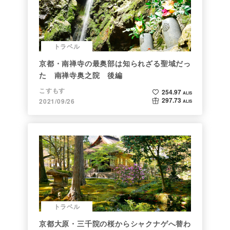
トラベル
京都・南禅寺の最奥部は知られざる聖域だっ
た 南禅寺奥之院 後編
こすもす
254.97
ALIS
297.73
2021/09/26
ALIS
トラベル
京都大原・三千院の桜からシャクナゲへ替わ