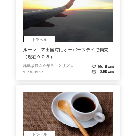
トラベル
ルーマニア出国時にオーバーステイで拘束
（現在００３）
地球放浪２０年目 - クリプトラベラー
99.15
ALIS
0.00
2019/01/31
ALIS
トラベル