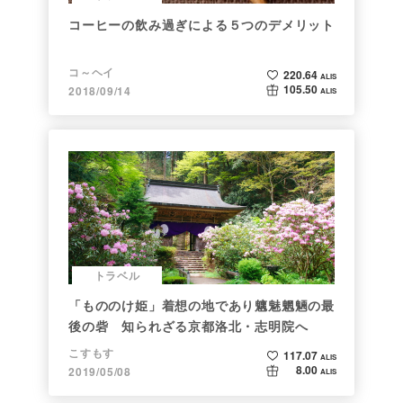
コーヒーの飲み過ぎによる５つのデメリット
コ～ヘイ
220.64
ALIS
105.50
2018/09/14
ALIS
トラベル
「もののけ姫」着想の地であり魑魅魍魎の最
後の砦 知られざる京都洛北・志明院へ
こすもす
117.07
ALIS
8.00
2019/05/08
ALIS