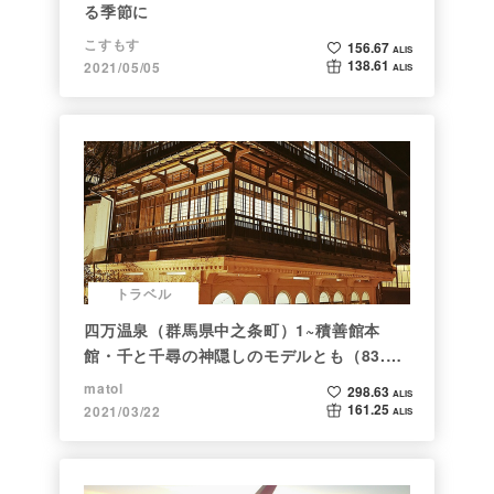
る季節に
こすもす
156.67
ALIS
138.61
2021/05/05
ALIS
トラベル
四万温泉（群馬県中之条町）1~積善館本
館・千と千尋の神隠しのモデルとも（83.と
らべるショット）
matol
298.63
ALIS
161.25
2021/03/22
ALIS