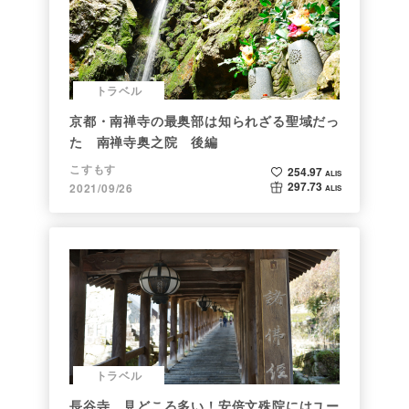
トラベル
京都・南禅寺の最奥部は知られざる聖域だっ
た 南禅寺奥之院 後編
こすもす
254.97
ALIS
297.73
2021/09/26
ALIS
トラベル
長谷寺、見どころ多い！安倍文殊院にはユー