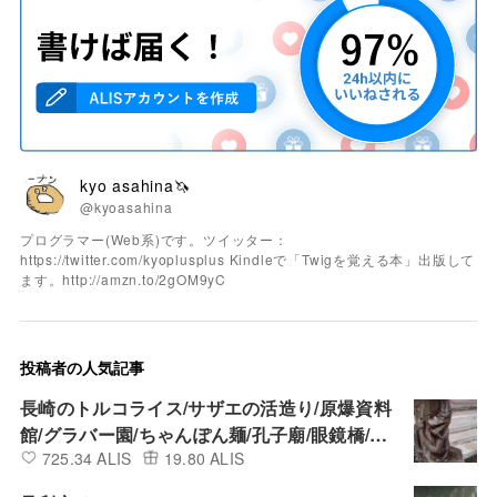
kyo asahina🦄
@kyoasahina
プログラマー(Web系)です。ツイッター：
https://twitter.com/kyoplusplus Kindleで「Twigを覚える本」出版して
ます。http://amzn.to/2gOM9yC
投稿者の人気記事
長崎のトルコライス/サザエの活造り/原爆資料
館/グラバー園/ちゃんぽん麺/孔子廟/眼鏡橋/吉
725.34 ALIS
19.80 ALIS
宗茶碗蒸し/ヒラマサ藁焼と地酒/豚角煮まんじ
ゅう