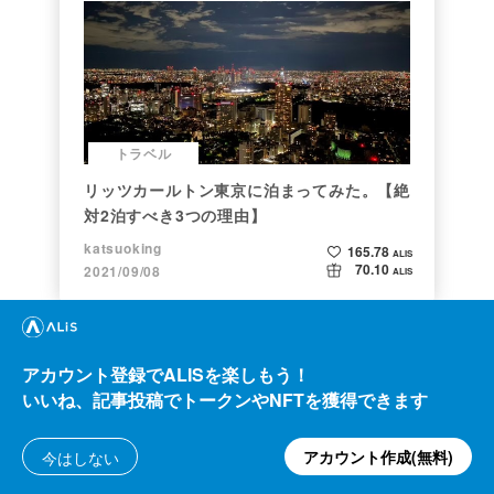
トラベル
リッツカールトン東京に泊まってみた。【絶
対2泊すべき3つの理由】
katsuoking
165.78
ALIS
70.10
2021/09/08
ALIS
アカウント登録でALISを楽しもう！
いいね、記事投稿でトークンやNFTを獲得できます
アカウント作成(無料)
今はしない