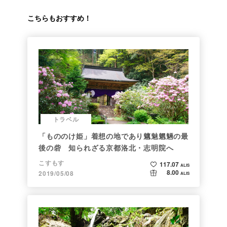
こちらもおすすめ！
トラベル
「もののけ姫」着想の地であり魑魅魍魎の最
後の砦 知られざる京都洛北・志明院へ
こすもす
117.07
ALIS
8.00
2019/05/08
ALIS