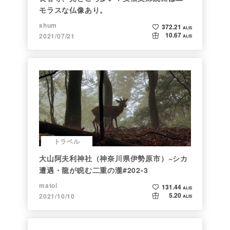
モラスな仏像あり。
shum
372.21
ALIS
10.67
2021/07/21
ALIS
トラベル
大山阿夫利神社（神奈川県伊勢原市）~シカ
遭遇・龍が睨む二重の瀧#202-3
matol
131.44
ALIS
5.20
2021/10/10
ALIS