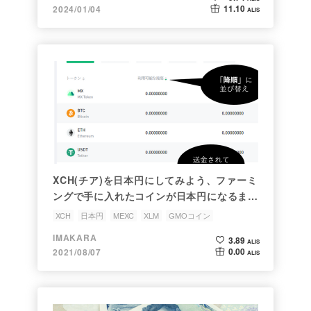
11.10
2024/01/04
ALIS
XCH(チア)を日本円にしてみよう、ファーミ
ングで手に入れたコインが日本円になるまで
の旅。
XCH
日本円
MEXC
XLM
GMOコイン
IMAKARA
3.89
ALIS
0.00
2021/08/07
ALIS