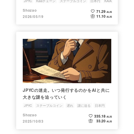
JPYC
Kaiaチェーン
ステーブルコイン
日本円
KAIA
Shozao
71.29
ALIS
11.10
2026/05/19
ALIS
JPYCの迷走。いつ発行するのかをAIと共に
大きな謎を迫っていく
JPYC
ステーブルコイン
遅れ
謎に迫る
日本円
Shozao
335.18
ALIS
33.20
2025/10/03
ALIS