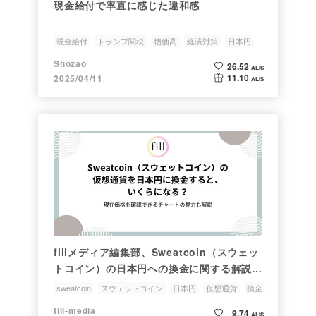
現金給付で率直に感じた違和感
現金給付
トランプ関税
物価高
経済対策
日本円
Shozao
26.52
ALIS
11.10
2025/04/11
ALIS
fillメディア編集部、Sweatcoin（スウェッ
トコイン）の日本円への換金に関する解説記
事を公開
sweatcoin
スウェットコイン
日本円
仮想通貨
換金
fill-media
9.74
ALIS