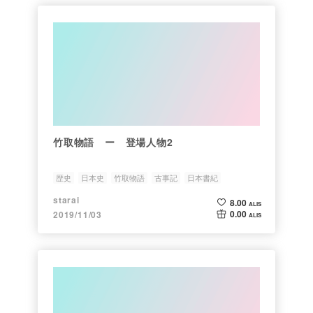
竹取物語 ー 登場人物2
歴史
日本史
竹取物語
古事記
日本書紀
starai
8.00
ALIS
0.00
2019/11/03
ALIS