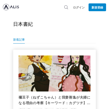
ログイン
新規登録
日本書紀
新着記事
禰豆子（ねずこちゃん）と我妻善逸が夫婦に
なる理由の考察【キーワード：カグツチ】＜
後編＞