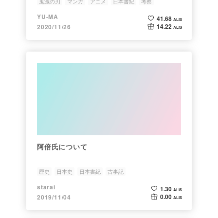
鬼滅の刃
マンガ
アニメ
日本書紀
考察
YU-MA
41.68
ALIS
14.22
2020/11/26
ALIS
阿倍氏について
歴史
日本史
日本書紀
古事記
starai
1.30
ALIS
0.00
2019/11/04
ALIS