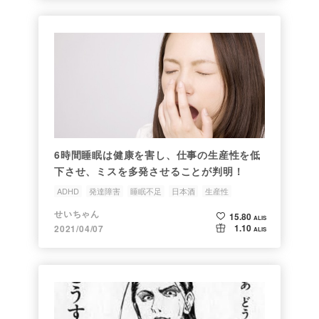
6時間睡眠は健康を害し、仕事の生産性を低
下させ、ミスを多発させることが判明！
ADHD
発達障害
睡眠不足
日本酒
生産性
せいちゃん
15.80
ALIS
1.10
2021/04/07
ALIS