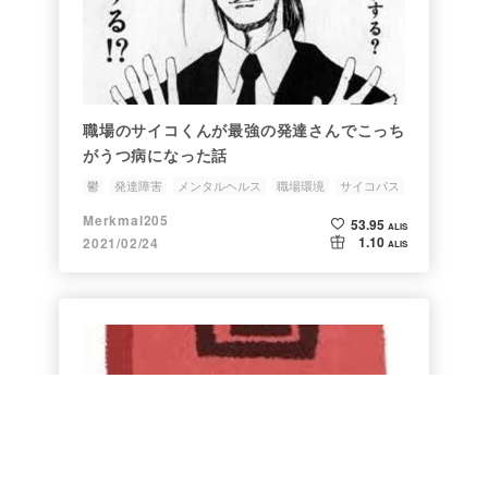
職場のサイコくんが最強の発達さんでこっち
がうつ病になった話
鬱
発達障害
メンタルヘルス
職場環境
サイコパス
Merkmal205
53.95
ALIS
1.10
2021/02/24
ALIS