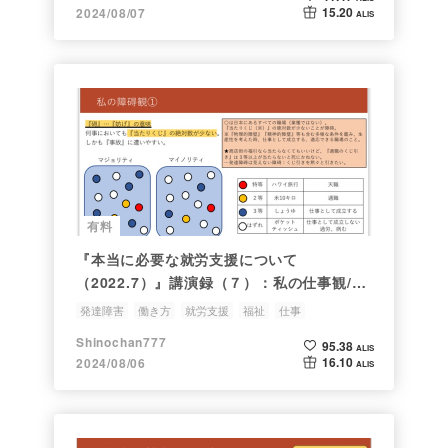
15.20
2024/08/07
ALIS
有料
『本当に必要な就労支援について
（2022.7）』講演録（７）：私の仕事観/障
碍観①
発達障害
働き方
就労支援
福祉
仕事
Shinochan777
95.38
ALIS
16.10
2024/08/06
ALIS