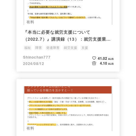
有料
『本当に必要な就労支援について
（2022.7）』講演録（13）：就労支援業界
にまつわる違和感①
福祉
障害
発達障害
就労支援
支援
Shinochan777
41.02
ALIS
4.10
2024/08/12
ALIS
有料