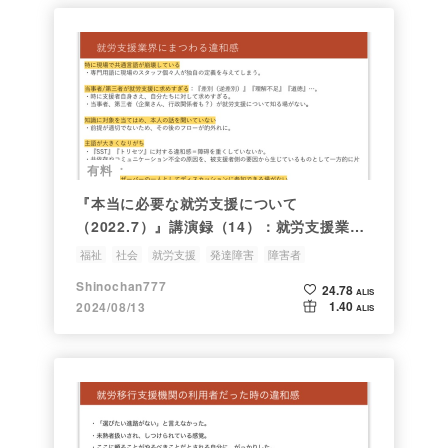
有料
『本当に必要な就労支援について
（2022.7）』講演録（14）：就労支援業界
にまつわる違和感②
福祉
社会
就労支援
発達障害
障害者
Shinochan777
24.78
ALIS
1.40
2024/08/13
ALIS