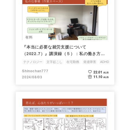
有料
『本当に必要な就労支援について
（2022.7）』講演録（５）：私の働き方と
仕事の道具
テクノロジー
文字起こし
在宅勤務
発達障害
ADHD
Shinochan777
22.01
ALIS
11.10
2024/08/03
ALIS