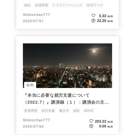
クラウドソーシングを始めた経緯
福祉
発達障害
クラウドソーシング
在宅ワーク
働き方
Shinochan777
5.32
ALIS
22.20
2024/07/31
ALIS
有料
『本当に必要な就労支援について
（2022.7）』講演録（１）：講演会の主旨
と講師自己紹介
発達障害
就労支援
働き方
福祉
ADHD
Shinochan777
203.22
ALIS
0.00
2024/07/30
ALIS