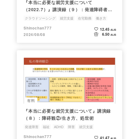
『本当に必要な就労支援について
（2022.7）』講演録（９）：発達障碍者・
体調不良の方・職歴に自信がない方にテレワ
クラウドソーシング
就労支援
在宅勤務
働き方
ークが良い理由/眠っている労働力を活かす
発達障害
Shinochan777
12.45
と…！
ALIS
6.50
2024/08/08
ALIS
有料
『本当に必要な就労支援について』講演録
（８）：障碍観②/生き方、処世術
発達障害
福祉
ADHD
障害
就労支援
Shinochan777
41.47
ALIS