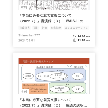
有料
『本当に必要な就労支援について
（2022.7）』講演録（３）：WAIS-IIIの結
果と心当たり/『職場への適応』にまつわる
発達障害
福祉
社会
在宅勤務
コミュニケーション
持論
Shinochan777
14.46
ALIS
11.10
2024/08/01
ALIS
有料
『本当に必要な就労支援について
（2022.7）』講演録（２）：用語の説明と