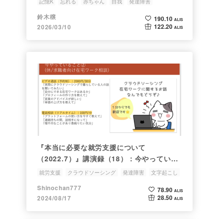
記憶K
忘れる
赤ちゃん
自我
発達障害
鈴木穣
190.10
ALIS
122.20
2026/03/10
ALIS
『本当に必要な就労支援について
（2022.7）』講演録（18）：今やっている
こと（クラウドソーシング＆文字起こしの家
就労支援
クラウドソーシング
発達障害
文字起こし
庭教師/在宅ワーク電話相談/発達障がいピア
在宅ワーク
Shinochan777
78.90
トーク）
ALIS
28.50
2024/08/17
ALIS