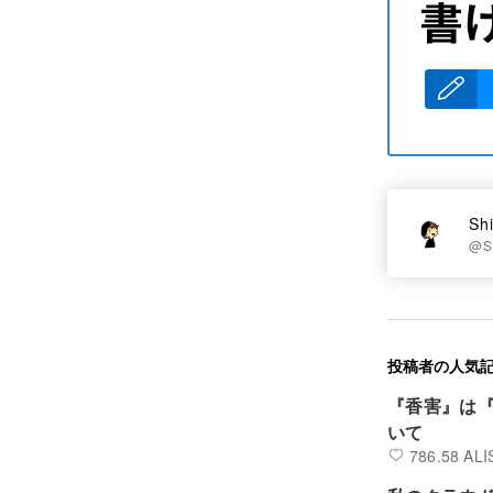
Sh
@S
投稿者の人気
『香害』は
いて
786.58 ALI