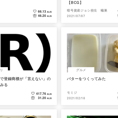
【BCG】
暗号資産ジョシ校生 蟻巣
66.13
ALIS
46.20
2021/07/07
ALIS
リ
グルメ
で登録商標が「言えない」の
バターをつくってみた
みる
モミジ
417.76
ALIS
31.20
2021/02/18
ALIS