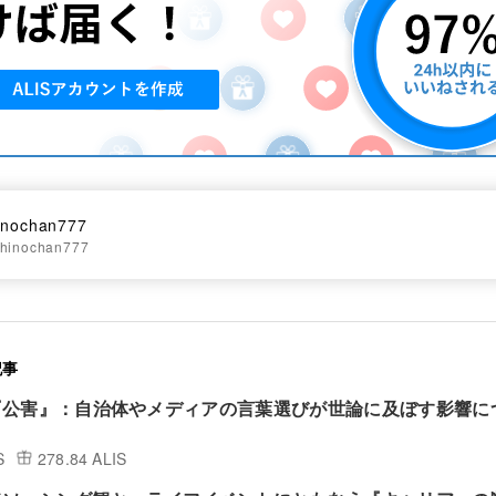
inochan777
hinochan777
記事
『公害』：自治体やメディアの言葉選びが世論に及ぼす影響に
S
278.84 ALIS