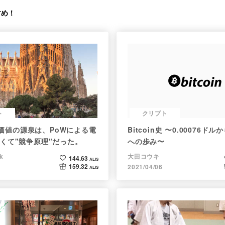
すめ！
ト
クリプト
nの価値の源泉は、PoWによる電
Bitcoin史 〜0.00076ド
くて"競争原理"だった。
への歩み〜
k
大田コウキ
144.63
ALIS
159.32
2021/04/06
ALIS