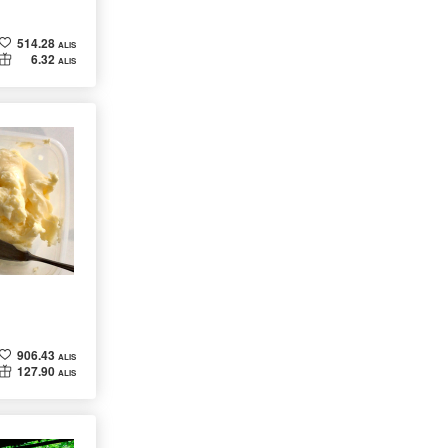
514.28
ALIS
6.32
ALIS
906.43
ALIS
127.90
ALIS