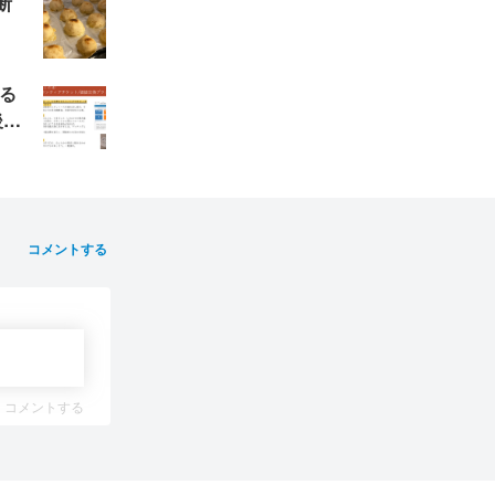
断
いる
後や
コメントする
コメントする