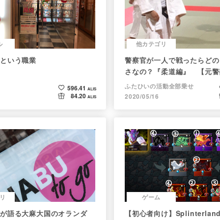
ル
他カテゴリ
という職業
警察官が一人で戦ったらどの
さなの？『柔道編』 【元警
で回答】
ふたひいの活動全部乗せ
596.41
ALIS
84.20
2020/05/16
ALIS
リ
ゲーム
が語る大麻大国のオランダ
【初心者向け】Splinterla