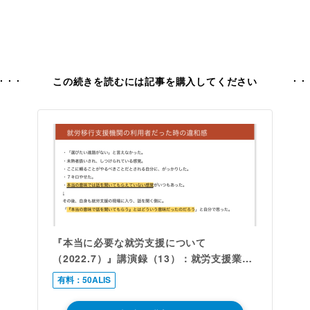
この続きを読むには
記事を購入してください
『本当に必要な就労支援について
（2022.7）』講演録（13）：就労支援業界
にまつわる違和感①
有料：50ALIS