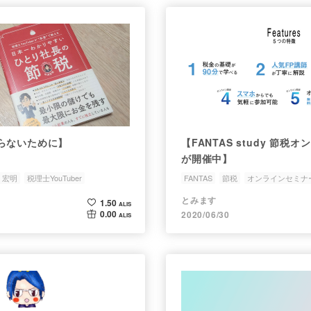
らないために】
【FANTAS study 節税
が開催中】
 宏明
税理士YouTuber
FANTAS
節税
オンラインセミナ
はなく所得300から
とみます
1.50
ALIS
0.00
2020/06/30
ALIS