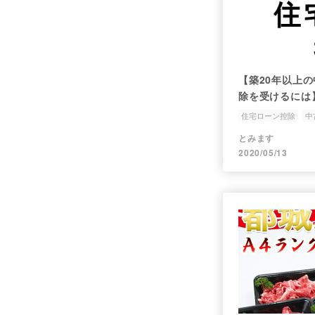
【築20年以上
除を受けるには
住宅ローン控除
中
マイホーム
節税
とみます
2020/05/13