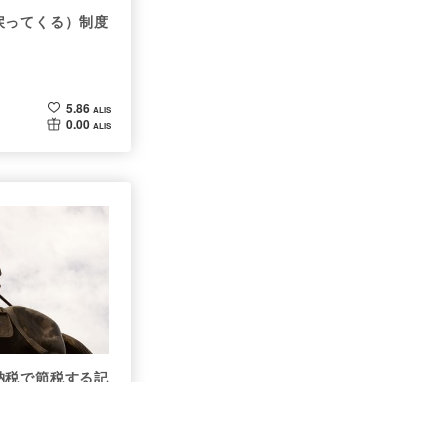
戻ってくる）制度
5.86
ALIS
0.00
ALIS
納税で節税する記