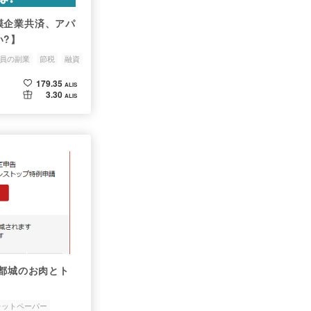
模企業共済、アパ
い?】
員の副業
節税
融資
179.35
ALIS
3.30
ALIS
、都城のお肉とト
レットペーパー