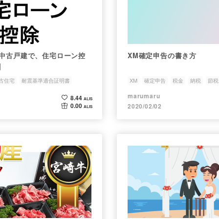
の中古戸建で、住宅ローン控
XM確定申告の書き方
】
古住宅
耐震基準適合証明書
XM
確定申告
税金
納税
節税
marumaru
8.44
ALIS
0.00
2020/02/02
ALIS