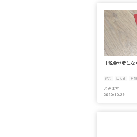
【税金弱者にな
節税
法人化
田淵
売上1000万円からで
とみます
2020/10/29