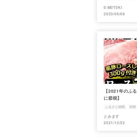
0-M0T0KI
2023/06/08
【2021年の
に節税】
ふるさと納税
節税
とみます
2021/12/22