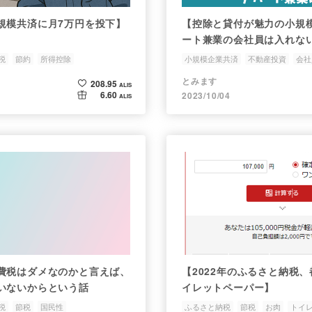
規模共済に月7万円を投下】
【控除と貸付が魅力の小規
ート兼業の会社員は入れな
税
節約
所得控除
小規模企業共済
不動産投資
会社
とみます
208.95
ALIS
6.60
2023/10/04
ALIS
費税はダメなのかと言えば、
【2022年のふるさと納税
いないからという話
イレットペーパー】
税
節税
国民性
ふるさと納税
節税
お肉
トイ