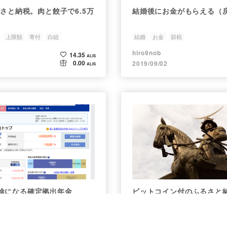
るさと納税。肉と餃子で6.5万
結婚後にお金がもらえる（
上限額
寄付
白組
結婚
お金
節税
hiro9nob
14.35
ALIS
0.00
2019/09/02
ALIS
除になる確定拠出年金
ビットコイン付のふるさと
録です
ideco
税金
節税
節税
ビットコイン
ふるさと納税