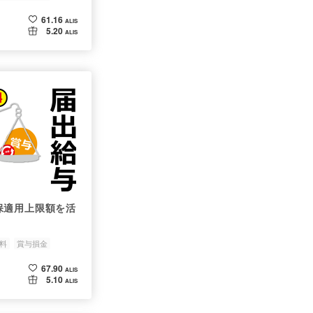
61.16
ALIS
5.20
ALIS
保適用上限額を活
料
賞与損金
67.90
ALIS
5.10
ALIS