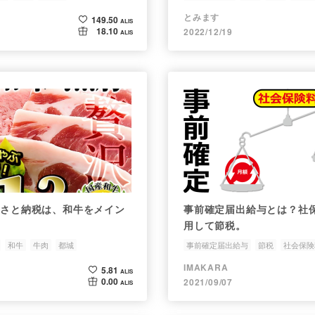
とみます
149.50
ALIS
18.10
2022/12/19
ALIS
ふるさと納税は、和牛をメイン
事前確定届出給与とは？社
用して節税。
和牛
牛肉
都城
事前確定届出給与
節税
社会保険
報酬ゼロ以上の効果
IMAKARA
5.81
ALIS
0.00
2021/09/07
ALIS