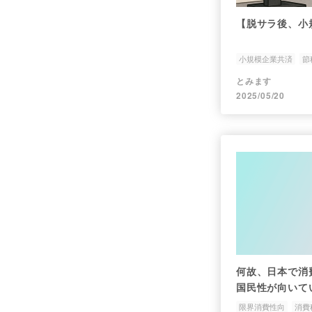
【脱サラ後、小
小規模企業共済
節
とみます
2025/05/20
何故、日本で消
国民性が向いて
限界消費性向
消費