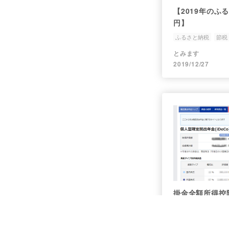
【2019年のふ
円】
ふるさと納税
節税
とみます
2019/12/27
掛金全額所得控
年金
確定拠出年金