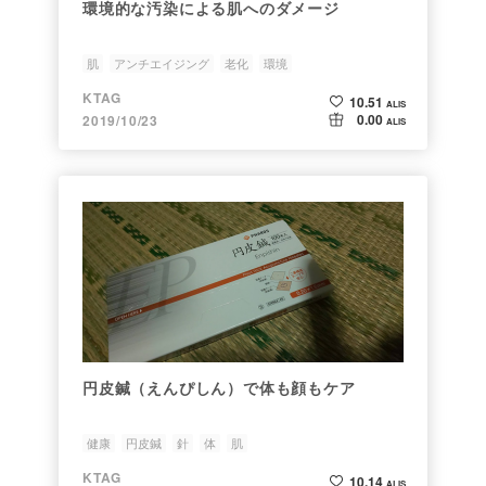
環境的な汚染による肌へのダメージ
肌
アンチエイジング
老化
環境
KTAG
10.51
ALIS
0.00
2019/10/23
ALIS
円皮鍼（えんぴしん）で体も顔もケア
健康
円皮鍼
針
体
肌
KTAG
10.14
ALIS