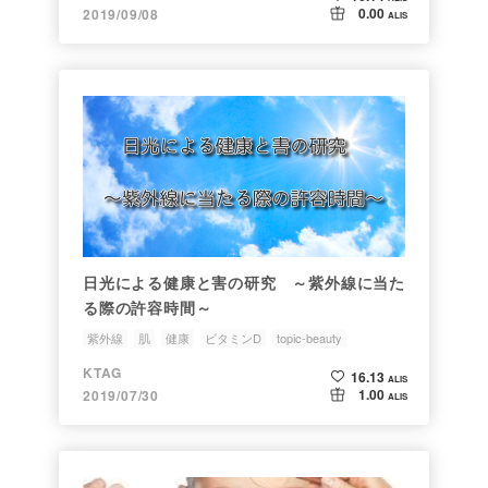
0.00
2019/09/08
ALIS
日光による健康と害の研究 ～紫外線に当た
る際の許容時間～
紫外線
肌
健康
ビタミンD
topic-beauty
KTAG
16.13
ALIS
1.00
2019/07/30
ALIS