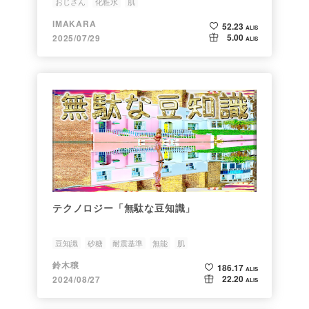
おじさん
化粧水
肌
IMAKARA
52.23
ALIS
5.00
2025/07/29
ALIS
テクノロジー「無駄な豆知識」
豆知識
砂糖
耐震基準
無能
肌
鈴木穣
186.17
ALIS
22.20
2024/08/27
ALIS