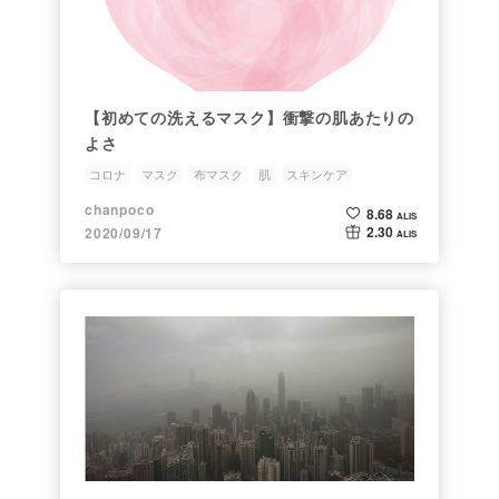
【初めての洗えるマスク】衝撃の肌あたりの
よさ
コロナ
マスク
布マスク
肌
スキンケア
chanpoco
8.68
ALIS
2.30
2020/09/17
ALIS