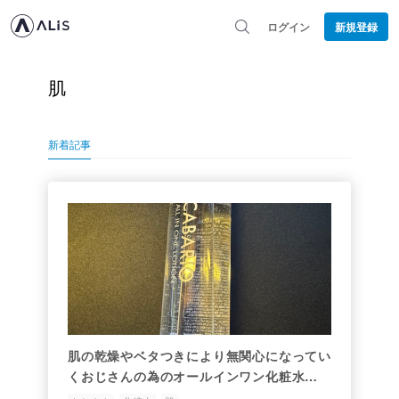
ログイン
新規登録
肌
新着記事
肌の乾燥やベタつきにより無関心になってい
くおじさんの為のオールインワン化粧水
【CABARIO】