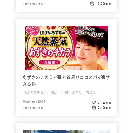
0.00
2021/07/15
ALIS
あずきのチカラが目と首周りにコスパが良す
ぎる件
あずきのチカラ
腸活
下痢
肩こり
首コリ
Merkmal205
2.34
ALIS
2.10
2021/02/18
ALIS