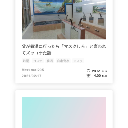
父が銭湯に行ったら「マスクしろ」と言われ
てズッコケた話
銭湯
コロナ
腸活
自粛警察
マスク
Merkmal205
23.61
ALIS
4.00
2021/02/17
ALIS