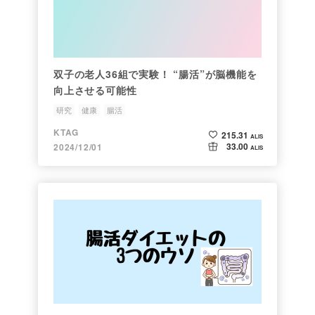
双子の老人36組で実験！ “腸活”が脳機能を
向上させる可能性
研究
健康
腸活
KTAG
215.31
ALIS
33.00
2024/12/01
ALIS