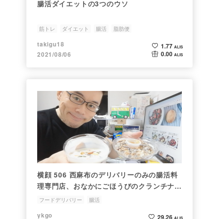
腸活ダイエットの3つのウソ
筋トレ
ダイエット
腸活
脂肪便
takigu18
1.77
ALIS
0.00
2021/08/06
ALIS
横顔 506 西麻布のデリバリーのみの腸活料
理専門店、おなかにごほうびのクランチナッ
ツボウルをchompyのらくとく便でデリバ
フードデリバリー
腸活
リーして食べてみた
ykgo
29.26
ALIS