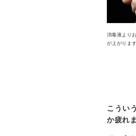
消毒液より
が上がりま
こうい
か疲れ