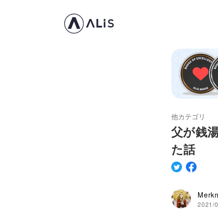
他カテゴリ
父が銭
た話
Merk
2021/0