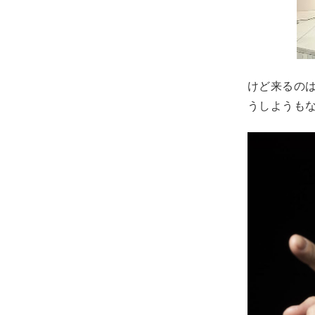
けど来るの
うしようも