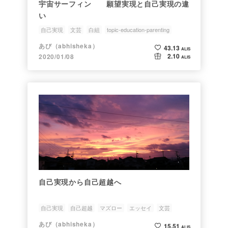
宇宙サーフィン 願望実現と自己実現の違
い
自己実現
文芸
白組
topic-education-parenting
あび（abhisheka）
43.13
ALIS
2.10
2020/01/08
ALIS
自己実現から自己超越へ
自己実現
自己超越
マズロー
エッセイ
文芸
あび（abhisheka）
15.51
ALIS