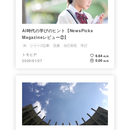
AI時代の学びのヒント【NewsPicks
Magazineレビュー②】
AI
シリーズ記事
読書
自己実現
学び
トモヒデ
6.64
ALIS
0.00
2020/01/27
ALIS