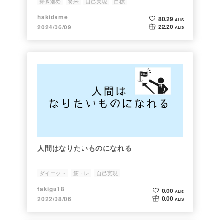
掃き溜め
将来
自己実現
目標
hakidame
80.29
ALIS
22.20
2024/06/09
ALIS
人間はなりたいものになれる
ダイエット
筋トレ
自己実現
takigu18
0.00
ALIS
0.00
2022/08/06
ALIS