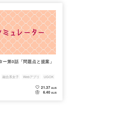
ター第0話「問題点と提案」
融合系女子
Webアプリ
UGOK
21.37
ALIS
6.40
ALIS