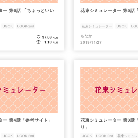
ー 第6話 「ちょっといい
花束シミュレーター 第5話「p
UGOK
UGOK-2nd
花束シミュレーター
UGOK
UGO
もなか
37.68
ALIS
1.10
2019/11/27
ALIS
ター 第4話「参考サイト」
花束シミュレーター 第3話
リ」
UGOK
UGOK-2nd
UGOK
UGOK-2nd
花束シミュレ