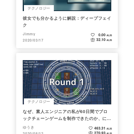
テクノロジー
彼女でも分かるように解説：ディープフェイ
ク
Jimmy
0.00
ALIS
32.10
2020/03/17
ALIS
テクノロジー
なぜ、素人エンジニアの私が60日間でブロ
ックチェーンゲームを制作できたのか、につ
いて語ってみた
ゆうき
463.31
ALIS
270.93
2020/08/12
ALIS