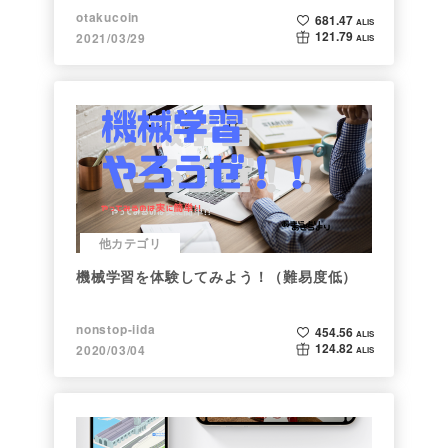
ト】
otakucoin
681.47
ALIS
121.79
2021/03/29
ALIS
他カテゴリ
機械学習を体験してみよう！（難易度低）
nonstop-iida
454.56
ALIS
124.82
2020/03/04
ALIS