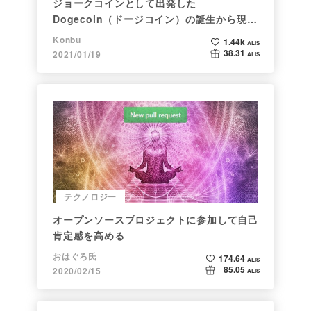
ジョークコインとして出発した
Dogecoin（ドージコイン）の誕生から現在
まで。注目される非証券性🐶
Konbu
1.44k
ALIS
38.31
2021/01/19
ALIS
テクノロジー
オープンソースプロジェクトに参加して自己
肯定感を高める
おはぐろ氏
174.64
ALIS
85.05
2020/02/15
ALIS