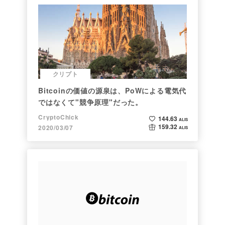
クリプト
Bitcoinの価値の源泉は、PoWによる電気代
ではなくて"競争原理"だった。
CryptoChick
144.63
ALIS
159.32
2020/03/07
ALIS