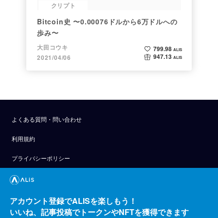
クリプト
Bitcoin史 〜0.00076ドルから6万ドルへの
歩み〜
大田コウキ
799.98
ALIS
947.13
2021/04/06
ALIS
よくある質問・問い合わせ
利用規約
プライバシーポリシー
公式アナウンス
技術ブログ
アカウント登録でALISを楽しもう！
いいね、記事投稿でトークンやNFTを獲得できます
API